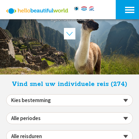
'Het leven van onze reizigers voor altijd verrijken met
onuitwisbare indrukken van alles wat onze wereld zo
bijzonder maakt.'
Vind snel uw individuele reis (274)