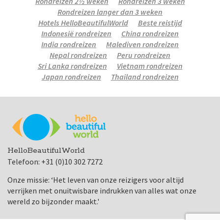
Rondreizen 2½ weken
Rondreizen 3 weken
Rondreizen langer dan 3 weken
Hotels HelloBeautifulWorld
Beste reistijd
Indonesië rondreizen
China rondreizen
India rondreizen
Malediven rondreizen
Nepal rondreizen
Peru rondreizen
Sri Lanka rondreizen
Vietnam rondreizen
Japan rondreizen
Thailand rondreizen
HelloBeautifulWorld
Telefoon: +31 (0)10 302 7272
Onze missie: ‘Het leven van onze reizigers voor altijd
verrijken met onuitwisbare indrukken van alles wat onze
wereld zo bijzonder maakt.'