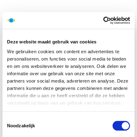
Deze website maakt gebruik van cookies
We gebruiken cookies om content en advertenties te
personaliseren, om functies voor social media te bieden
en om ons websiteverkeer te analyseren. Ook delen we
informatie over uw gebruik van onze site met onze
partners voor social media, adverteren en analyse. Deze
partners kunnen deze gegevens combineren met andere
informatie die u aan ze heeft verstrekt of die ze hebben
Bhadgeon Guest House,
Chengdu Dreams Wenjun
Bhaktapur
Courtyard, Chengdu
verzameld op basis van uw gebruik van hun services.
Toestemmingsselectie
Noodzakelijk
Lees meer >