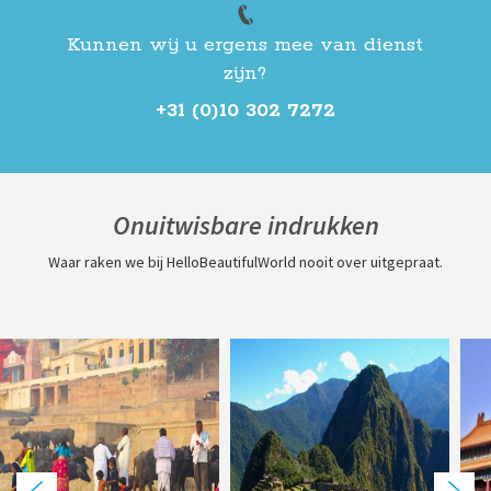
Kunnen wij u ergens mee van dienst
zijn?
+31 (0)10 302 7272
Onuitwisbare indrukken
Waar raken we bij HelloBeautifulWorld nooit over uitgepraat.