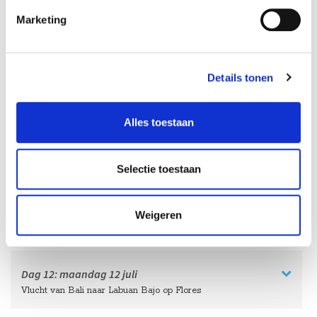
Marketing
HelloBeautifulWorld Aanraders
Details tonen
Dag 11:
zondag
11 juli
Door het hoogland van Noord-Bali naar Munduk
Alles toestaan
HelloBeautifulWorld Aanraders
Selectie toestaan
Dag 12:
maandag
12 juli
Weigeren
Transfer naar de luchthaven van Denpasar
Dag 12:
maandag
12 juli
Vlucht van Bali naar Labuan Bajo op Flores