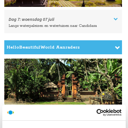
Dag 7:
woensdag
07 juli
Langs waterpaleizen en watertuinen naar Candidasa
HelloBeautifulWorld Aanraders
Dag 8:
donderdag
08 juli
Van Candidasa naar Lovina