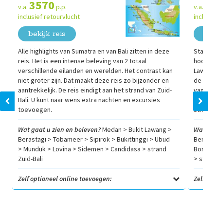
3570
37
v.a.
p.p.
v.a.
inclusief retourvlucht
inclusie
bekijk reis
beki
Alle highlights van Sumatra en van Bali zitten in deze
Starten
reis. Het is een intense beleving van 2 totaal
hoogtepu
verschillende eilanden en werelden. Het contrast kan
Lawang. 
niet groter zijn. Dat maakt deze reis zo bijzonder en
de cultu
aantrekkelijk. De reis eindigt aan het strand van Zuid-
van Jaka
Bali. U kunt naar wens extra nachten en excursies
ziet u a
toevoegen.
strandna
Wat gaat u zien en beleven?
Medan > Bukit Lawang >
Wat gaa
Berastagi > Tobameer > Sipirok > Bukittinggi > Ubud
Berasta
> Munduk > Lovina > Sidemen > Candidasa > strand
Borobud
Zuid-Bali
> strand
Zelf optioneel online toevoegen:
Zelf opt