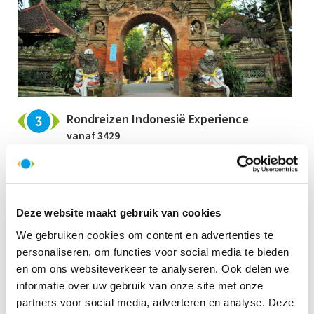
Rondreizen Indonesië Experience
vanaf 3429
Drie weken is een optimale reisduur voor een rondreis door
Indonesië. U kunt 3 grotere eilanden bezoeken en 1 of 2 kleinere,
meer highlights zien, op zoek gaan naar de orang-oetans van
Sumatra, ergens onderweg een dagje langer blijven, en zelfs
een bezoek aan het beroemde ‘blauwe vuur’ in de krater van de
Deze website maakt gebruik van cookies
Ijen vulkaan. Alle reizen zijn flexibel met een paar muiskliks aan te
We gebruiken cookies om content en advertenties te
passen.
personaliseren, om functies voor social media te bieden
en om ons websiteverkeer te analyseren. Ook delen we
Sumatra, Java, Bali
Java, 
Experience
19 da
informatie over uw gebruik van onze site met onze
19 dagen
29
partners voor social media, adverteren en analyse. Deze
v.a.