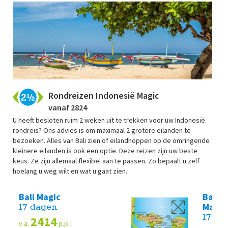
Rondreizen Indonesië Magic
vanaf 2824
U heeft besloten ruim 2 weken uit te trekken voor uw Indonesië
rondreis? Ons advies is om maximaal 2 grotere eilanden te
bezoeken. Alles van Bali zien of eilandhoppen op de omringende
kleinere eilanden is ook een optie. Deze reizen zijn uw beste
keus. Ze zijn allemaal flexibel aan te passen. Zo bepaalt u zelf
hoelang u weg wilt en wat u gaat zien.
Bali Magic
Bali,
Magic
17 dagen
17 da
2414
v.a.
p.p.