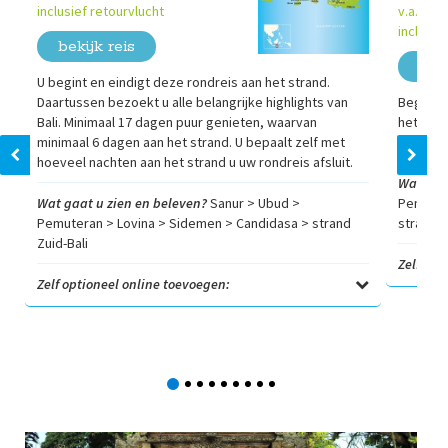
24
inclusief retourvlucht
v.a.
inclusie
bekijk reis
beki
U begint en eindigt deze rondreis aan het strand.
Daartussen bezoekt u alle belangrijke highlights van
Beginnen
Bali. Minimaal 17 dagen puur genieten, waarvan
het gode
minimaal 6 dagen aan het strand. U bepaalt zelf met
Lembon
hoeveel nachten aan het strand u uw rondreis afsluit.
Wat gaa
Wat gaat u zien en beleven?
Sanur > Ubud >
Pemuter
Pemuteran > Lovina > Sidemen > Candidasa > strand
strandv
Zuid-Bali
Zelf opt
Zelf optioneel online toevoegen: