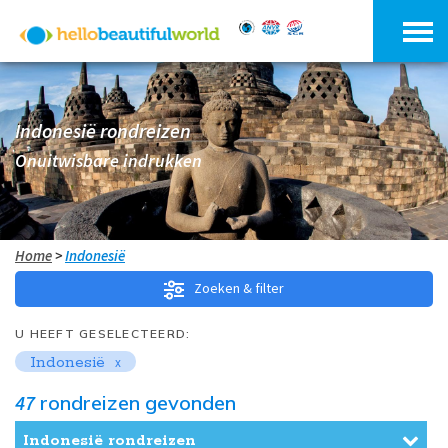
Indonesië
rondreizen
Onuitwisbare indrukken
Home
>
Indonesië
Zoeken & filter
U HEEFT GESELECTEERD:
Indonesië
47
rondreizen gevonden
Indonesië rondreizen