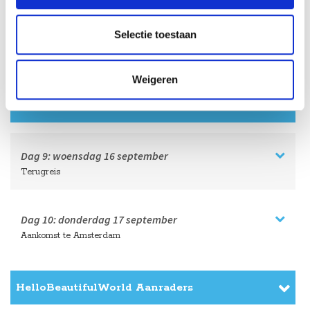
Selectie toestaan
Dag 8:
dinsdag
15 september
Zelf HCMC verkennen
Weigeren
HelloBeautifulWorld Aanraders
Dag 9:
woensdag
16 september
Terugreis
Dag 10:
donderdag
17 september
Aankomst te Amsterdam
HelloBeautifulWorld Aanraders