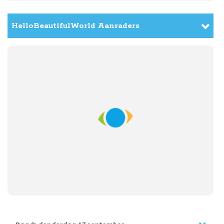
Dag 7:
woensdag
16 september
Per trein richting Orccha
HelloBeautifulWorld Aanraders