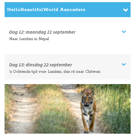
HelloBeautifulWorld Aanraders
Dag 11:
zondag
20 september
Boottocht Ganges bij zonsopgang, Sarnath bekijken
HelloBeautifulWorld Aanraders
Dag 12:
maandag
21 september