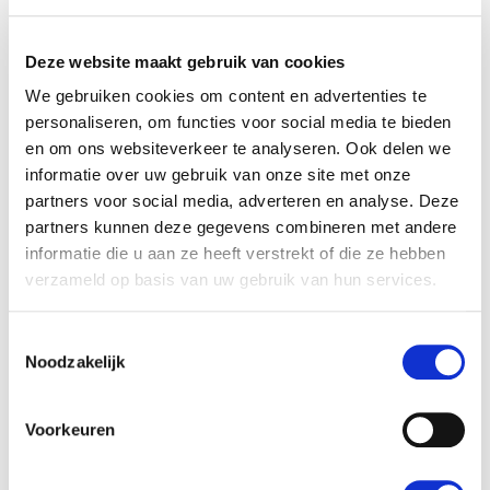
Deze website maakt gebruik van cookies
We gebruiken cookies om content en advertenties te
personaliseren, om functies voor social media te bieden
en om ons websiteverkeer te analyseren. Ook delen we
Dag 16:
vrijdag
25 september
informatie over uw gebruik van onze site met onze
Van Bandipur naar Pokhara en de Annapurna
partners voor social media, adverteren en analyse. Deze
partners kunnen deze gegevens combineren met andere
informatie die u aan ze heeft verstrekt of die ze hebben
verzameld op basis van uw gebruik van hun services.
Toestemmingsselectie
Noodzakelijk
Voorkeuren
Dag 17:
zaterdag
26 september
Pokhara verkennen