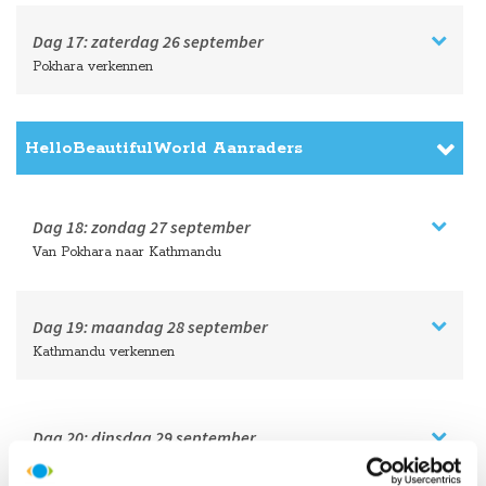
Dag 14:
woensdag
23 september
Chitwan: op zoek naar neushoorns en tijgers
HelloBeautifulWorld Aanraders
Dag 15:
donderdag
24 september
Naar Bandipur, een mooi Newari dorp
HelloBeautifulWorld Aanraders