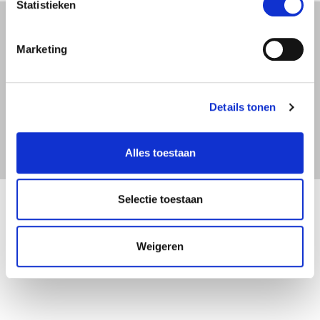
Statistieken
HelloBeautifulWorld Aanraders
Marketing
Dag 18:
zondag
27 september
Details tonen
Van Pokhara naar Kathmandu
Alles toestaan
Dag 19:
maandag
28 september
Kathmandu verkennen
Selectie toestaan
Weigeren