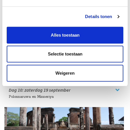
Details tonen
Alles toestaan
Selectie toestaan
Dag 9:
vrijdag
18 september
Naar de Gouden Driehoek via Dambulla
Weigeren
Dag 10:
zaterdag
19 september
Polonnaruwa en Minneriya