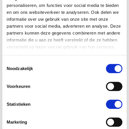
personaliseren, om functies voor social media te bieden
en om ons websiteverkeer te analyseren. Ook delen we
informatie over uw gebruik van onze site met onze
partners voor social media, adverteren en analyse. Deze
partners kunnen deze gegevens combineren met andere
informatie die u aan ze heeft verstrekt of die ze hebben
verzameld op basis van uw gebruik van hun services.
Toestemmingsselectie
Dag 7:
woensdag
16 september
Noodzakelijk
Naar Kandy
Voorkeuren
Dag 8:
donderdag
17 september
Een hele dag voor Kandy
Statistieken
HelloBeautifulWorld Aanraders
Marketing