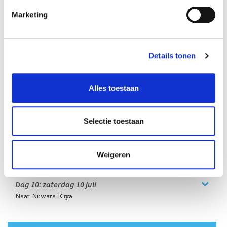
Marketing
Details tonen
Alles toestaan
Dag 9:
vrijdag
09 juli
Een hele dag voor Kandy
Selectie toestaan
HelloBeautifulWorld Aanraders
Weigeren
Dag 10:
zaterdag
10 juli
Naar Nuwara Eliya