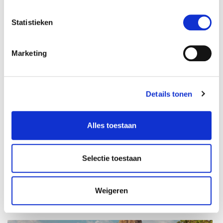
Statistieken
Marketing
Dag 7:
dinsdag
15 september
Per trein richting Orccha
Details tonen
Alles toestaan
Selectie toestaan
Dag 8:
woensdag
16 september
Weigeren
Van Orchha naar Khajuraho