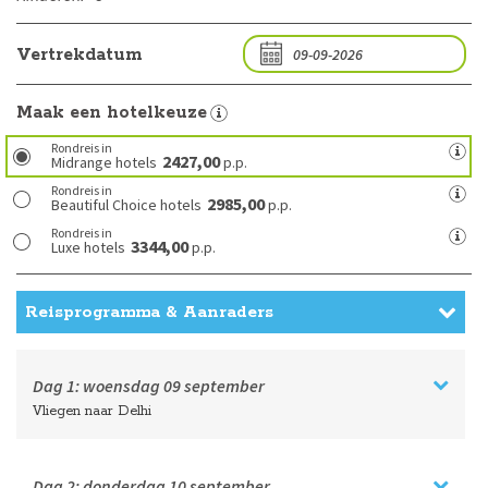
Vertrekdatum
Maak een hotelkeuze
Rondreis in
2427,00
Midrange hotels
p.p.
Rondreis in
2985,00
Beautiful Choice hotels
p.p.
Rondreis in
3344,00
Luxe hotels
p.p.
Reisprogramma & Aanraders
Dag 1:
woensdag
09 september
Vliegen naar Delhi
Dag 2:
donderdag
10 september