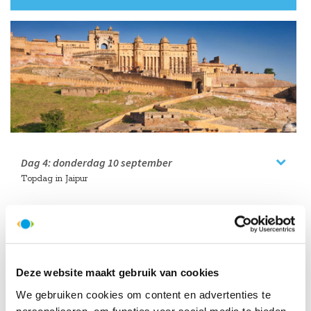
Dag 4:
donderdag
10 september
Topdag in Jaipur
HelloBeautifulWorld Aanraders
Deze website maakt gebruik van cookies
Dag 5:
vrijdag
11 september
We gebruiken cookies om content en advertenties te
Via Fatehpur Sikri naar Agra