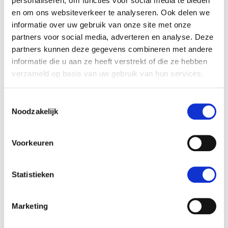
personaliseren, om functies voor social media te bieden
en om ons websiteverkeer te analyseren. Ook delen we
informatie over uw gebruik van onze site met onze
partners voor social media, adverteren en analyse. Deze
partners kunnen deze gegevens combineren met andere
informatie die u aan ze heeft verstrekt of die ze hebben
verzameld op basis van uw gebruik van hun services.
Toestemmingsselectie
Noodzakelijk
Dag 6:
zaterdag
12 september
Agra: Taj Mahal bewonderen
Voorkeuren
HelloBeautifulWorld Aanraders
Statistieken
Marketing