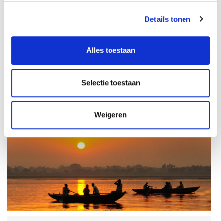
Details tonen
Alles toestaan
Dag 7:
zondag
13 september
Agra en wereldwonder Taj Mahal, nachttrein naar Varanasi
Selectie toestaan
Dag 8:
maandag
14 september
Varanasi
Weigeren