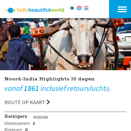
Noord-India Highlights 10 dagen
vanaf
1861
inclusief retourvlucht
ROUTE OP KAART
Reizigers
wijzigen
Volwassenen:
2
Kinderen:
0