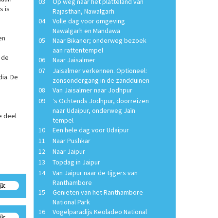
03
Op weg naar het platteland van
s is
Rajasthan, Nawalgarh
04
Volle dag voor omgeving
Nawalgarh en Mandawa
en
05
Naar Bikaner; onderweg bezoek
aan rattentempel
 de
06
Naar Jaisalmer
07
Jaisalmer verkennen. Optioneel:
dia. De
zonsondergang in de zandduinen
08
Van Jaisalmer naar Jodhpur
09
‘s Ochtends Jodhpur, doorreizen
naar Udaipur, onderweg Jaïn
e deel
tempel
10
Een hele dag voor Udaipur
11
Naar Pushkar
12
Naar Jaipur
13
Topdag in Jaipur
14
Van Jaipur naar de tijgers van
Ranthambore
jk
15
Genieten van het Ranthambore
National Park
16
Vogelparadijs Keoladeo National
jk