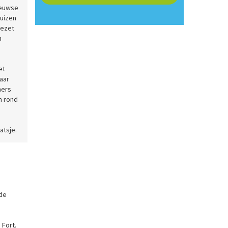
eeuwse
huizen
gezet
n
et
jaar
mers
n rond
atsje.
 de
 Fort.