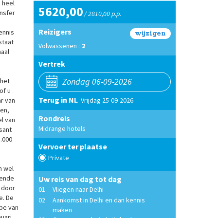
 heel
5620,00
ansfer
/ 2810,00 p.p.
Reizigers
ennis
wijzigen
staat
Volwassenen :
2
maal
Vertrek
 het
of u
Terug in NL
Vrijdag 25-09-2026
ar van
jen,
Rondreis
el van
Midrange hotels
sant
5.000
Vervoer ter plaatse
Private
n wel
kende
Uw reis van dag tot dag
 door
01
Vliegen naar Delhi
e. De
02
Aankomst in Delhi en dan kennis
mbe van
maken
uari