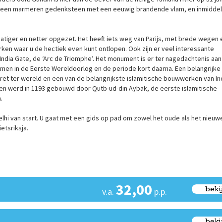
et een marmeren gedenksteen met een eeuwig brandende vlam, en inmiddel
matiger en netter opgezet. Het heeft iets weg van Parijs, met brede wegen 
ken waar u de hectiek even kunt ontlopen. Ook zijn er veel interessante
ndia Gate, de ‘Arc de Triomphe’. Het monument is er ter nagedachtenis aan
men in de Eerste Wereldoorlog en de periode kort daarna. Een belangrijke
ret ter wereld en een van de belangrijkste islamitische bouwwerken van In
og en werd in 1193 gebouwd door Qutb-ud-din Aybak, de eerste islamitische
.
lhi van start. U gaat met een gids op pad om zowel het oude als het nieuw
ietsriksja.
32,00
beki
v.a.
p.p.
beki