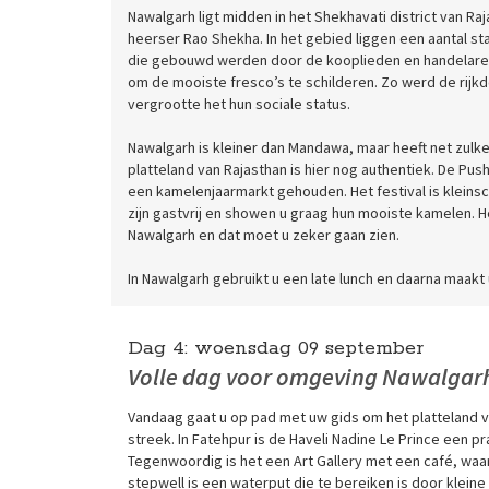
Nawalgarh ligt midden in het Shekhavati district van R
heerser Rao Shekha. In het gebied liggen een aantal stad
die gebouwd werden door de kooplieden en handelaren
om de mooiste fresco’s te schilderen. Zo werd de rij
vergrootte het hun sociale status.
Nawalgarh is kleiner dan Mandawa, maar heeft net zulke
platteland van Rajasthan is hier nog authentiek. De Pus
een kamelenjaarmarkt gehouden. Het festival is kleinsc
zijn gastvrij en showen u graag hun mooiste kamelen. He
Nawalgarh en dat moet u zeker gaan zien.
In Nawalgarh gebruikt u een late lunch en daarna maakt 
Dag 4:
woensdag
09 september
Volle dag voor omgeving Nawalga
Vandaag gaat u op pad met uw gids om het platteland 
streek. In Fatehpur is de Haveli Nadine Le Prince een p
Tegenwoordig is het een Art Gallery met een café, waar 
stepwell is een waterput die te bereiken is door kleine