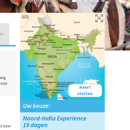
Straatbeeld in Delhi
fo
lang
stal
kaart
sluiten
Uw keuze:
Noord-India Experience
19 dagen
t later