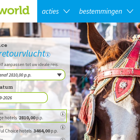
acties
bestemmingen
nce
 retourvlucht
lf aanpassen tot uw ideale reis.
datum
in
2810,00
ge hotels
p.p.
in
3464,00
ul Choice hotels
p.p.
in