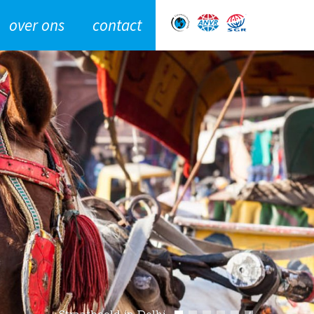
over ons
contact