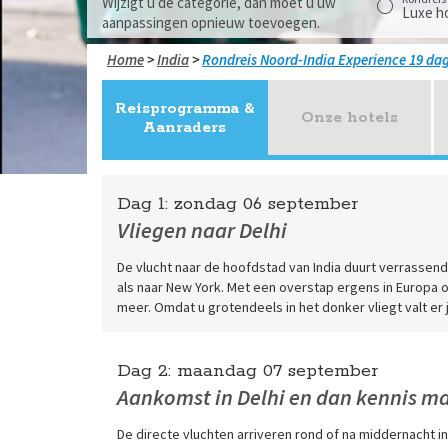
Wijzigt u de categorie, dan moet u uw
Luxe h
aanpassingen opnieuw toevoegen.
Home
>
India
>
Noord-India Experience 19 da
Reisprogramma &
Onze hotels
Aanraders
Dag 1:
zondag
06 september
Vliegen naar Delhi
De vlucht naar de hoofdstad van India duurt verrassend 
als naar New York. Met een overstap ergens in Europa
meer. Omdat u grotendeels in het donker vliegt valt er
Dag 2:
maandag
07 september
Aankomst in Delhi en dan kennis m
De directe vluchten arriveren rond of na middernacht in