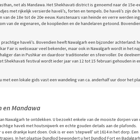
ajasthan, net als Mandawa. Het Shekhavati district is genoemd naar de 15e-
jes met rijkelijk versierde haveli’s, forten en tempels. De haveli’s zijn de 
 van de 18e tot de 20e eeuw. Kunstenaars van heinde en verre werden in
kdom van de eigenaren, de kooplieden en de handelaren getoond. Bovendie
 prachtige haveli’s. Bovendien heeft Nawalgarh een bijzonder achterland: h
hkar Fair is weliswaar veel bekender, maar ook in Nawalgarh wordt in het na
haliger dan in Pushkar en daardoor traditioneler en sfeervoller. De deelne
t Shekhavati festival wordt ieder jaar van 12 tot 15 februari gehouden in e
u met een lokale gids vast een wandeling van ca. anderhalf uur door het pla
rh en Mandawa
van Nawalgarh te ontdekken. U bezoekt enkele van de mooiste dorpen van
rachtige haveli met houtsnijwerk en echte gouden details aan de plafonds.
u een drankje kunt doen. Ook is er een ‘stepwell’ uit 1614 in het dorp. Een
 trapjes. In het plaatsje Dundlod bewondert u het Dundlod Fort en Badalgarh