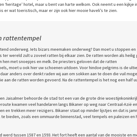
n ‘heritage’ hotel, maar u bent van harte welkom. Ook neemt u een kijkje i
s er wat toeristisch, maar er zijn ook hier mooie haveli’s te zien.
n rattentempel
ochtend onderweg. Iets bizars meemaken onderweg? Dan moet u stoppen en
ter wereld zult u zoveel ratten bij elkaar zien. De ratten worden als heilig
n hen met snoepjes en melk. De priesters geloven dat de ratten
mpels, moet u ook hier uw schoenen uitdoen. Voor hindoe pelgrims is de ult
 u daar anders over denkt raden wij aan om sokken aan te doen die vuil mog
die aan de ratten worden gevoerd. Na de rattentempel is het nog een half u
 en Jaisalmer behoorde de stad tot een van de grote drie woestijnkoninkri
jderoute kwamen veel handelaren langs Bikaner op weg naar Centraal-Azië e
n en trekken meer reizigers. Bikaner staat op minder lijstjes en dat is ja
l te bieden, zoals een ommuurde binnenstad, veel tempels en paleizen en 
wd werd tussen 1587 en 1593. Het fort heeft een aantal van de mooiste en 