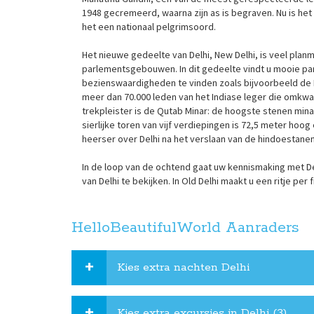
1948 gecremeerd, waarna zijn as is begraven. Nu is h
het een nationaal pelgrimsoord.
Het nieuwe gedeelte van Delhi, New Delhi, is veel plan
parlementsgebouwen. In dit gedeelte vindt u mooie par
bezienswaardigheden te vinden zoals bijvoorbeeld de I
meer dan 70.000 leden van het Indiase leger die omkwa
trekpleister is de Qutab Minar: de hoogste stenen mina
sierlijke toren van vijf verdiepingen is 72,5 meter ho
heerser over Delhi na het verslaan van de hindoestanen
In de loop van de ochtend gaat uw kennismaking met De
van Delhi te bekijken. In Old Delhi maakt u een ritje per f
HelloBeautifulWorld Aanraders
Kies extra nachten Delhi
Kies extra excursies in Delhi (3)