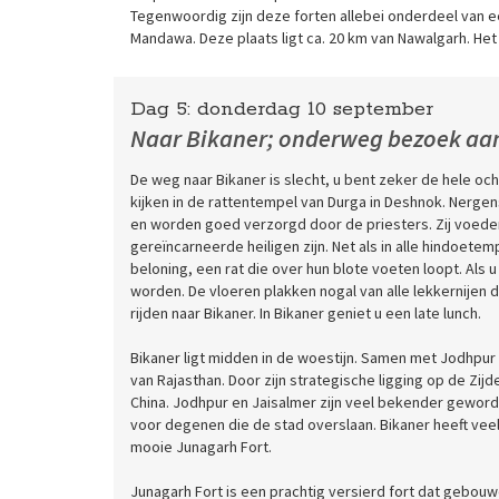
Tegenwoordig zijn deze forten allebei onderdeel van ee
Mandawa. Deze plaats ligt ca. 20 km van Nawalgarh. Het i
Dag 5:
donderdag
10 september
Naar Bikaner; onderweg bezoek aa
De weg naar Bikaner is slecht, u bent zeker de hele 
kijken in de rattentempel van Durga in Deshnok. Nergens 
en worden goed verzorgd door de priesters. Zij voede
gereïncarneerde heiligen zijn. Net als in alle hindoete
beloning, een rat die over hun blote voeten loopt. Als
worden. De vloeren plakken nogal van alle lekkernijen 
rijden naar Bikaner. In Bikaner geniet u een late lunch.
Bikaner ligt midden in de woestijn. Samen met Jodhpur
van Rajasthan. Door zijn strategische ligging op de Zi
China. Jodhpur en Jaisalmer zijn veel bekender geworde
voor degenen die de stad overslaan. Bikaner heeft vee
mooie Junagarh Fort.
Junagarh Fort is een prachtig versierd fort dat gebou