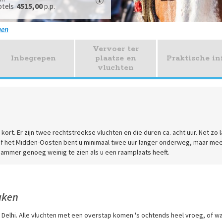
4515,00
otels
p.p.
gen
Vervoer ter
Inbegrepen
plaatse en
Praktische in
vluchten
kort. Er zijn twee rechtstreekse vluchten en die duren ca. acht uur. Net zo 
 of het Midden-Oosten bent u minimaal twee uur langer onderweg, maar mee
 jammer genoeg weinig te zien als u een raamplaats heeft.
aken
 Delhi. Alle vluchten met een overstap komen 's ochtends heel vroeg, of wa