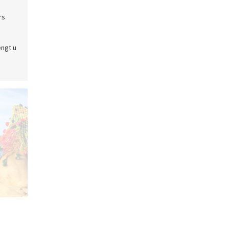
rs
engt u
Kameel, Bikaner