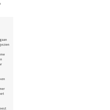
n
 gaan
 gezien
ieme
en
ur
jken
n
mmer
het
meest