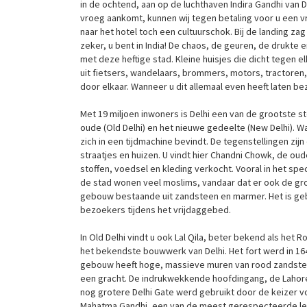
in de ochtend, aan op de luchthaven Indira Gandhi van 
vroeg aankomt, kunnen wij tegen betaling voor u een vro
naar het hotel toch een cultuurschok. Bij de landing za
zeker, u bent in India! De chaos, de geuren, de drukte
met deze heftige stad. Kleine huisjes die dicht tegen 
uit fietsers, wandelaars, brommers, motors, tractoren, 
door elkaar. Wanneer u dit allemaal even heeft laten be
Met 19 miljoen inwoners is Delhi een van de grootste st
oude (Old Delhi) en het nieuwe gedeelte (New Delhi). Wa
zich in een tijdmachine bevindt. De tegenstellingen zij
straatjes en huizen. U vindt hier Chandni Chowk, de ou
stoffen, voedsel en kleding verkocht. Vooral in het spec
de stad wonen veel moslims, vandaar dat er ook de gro
gebouw bestaande uit zandsteen en marmer. Het is gebo
bezoekers tijdens het vrijdaggebed.
In Old Delhi vindt u ook Lal Qila, beter bekend als het R
het bekendste bouwwerk van Delhi. Het fort werd in 1
gebouw heeft hoge, massieve muren van rood zandstee
een gracht. De indrukwekkende hoofdingang, de Lahore
nog grotere Delhi Gate werd gebruikt door de keizer v
Mahatma Gandhi, een van de meest gerespecteerde leider