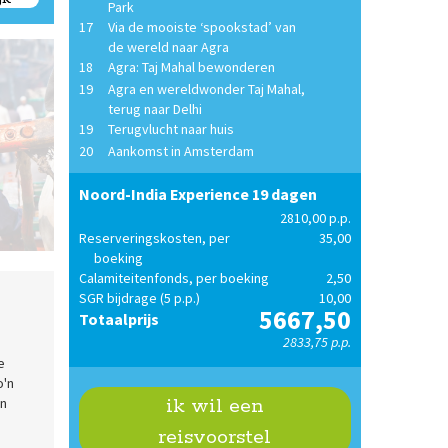
Park
17
Via de mooiste ‘spookstad’ van
de wereld naar Agra
18
Agra: Taj Mahal bewonderen
19
Agra en wereldwonder Taj Mahal,
terug naar Delhi
19
Terugvlucht naar huis
20
Aankomst in Amsterdam
Noord-India Experience 19 dagen
2810,00 p.p.
Ossenkar in Delhi
Reserveringskosten, per
35,00
boeking
Calamiteitenfonds, per boeking
2,50
SGR bijdrage (5 p.p.)
10,00
5667,50
Totaalprijs
2833,75 p.p.
e
o'n
ik wil een
en
reisvoorstel