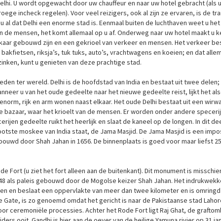
Delhi. U wordt opgewacht door uw chauffeur en naar uw hotel gebracht (als u
ege incheck regelen). Voor veel reizigers, ook al zijn ze ervaren, is de tr
g u al dat Delhi een enorme stad is. Eenmaal buiten de luchthaven weet u het
 en de mensen, het komt allemaal op u af. Onderweg naar uw hotel maakt u k
elkaar gebouwd zijn en een gekrioel van verkeer en mensen. Het verkeer be
bakfietsen, riksja’s, tuk tuks, auto’s, vrachtwagens en koeien; en dat alle
zinken, kunt u genieten van deze prachtige stad.
eden ter wereld. Delhi is de hoofdstad van India en bestaat uit twee delen;
nneer u van het oude gedeelte naar het nieuwe gedeelte reist, lijkt het als
n enorm, rijk en arm wonen naast elkaar. Het oude Delhi bestaat uit een wirw
de bazaar, waar het krioelt van de mensen. Er worden onder andere speceri
erijen gedeelte ruikt het heerlijk en slaat de kaneel op de longen. In dit de
otste moskee van India staat, de Jama Masjid. De Jama Masjid is een impo
uwd door Shah Jahan in 1656. De binnenplaats is goed voor maar liefst 2
ode Fort (u ziet het fort alleen aan de buitenkant). Dit monument is misschie
648 als paleis gebouwd door de Mogolse keizer Shah Jahan. Het indrukwek
n en beslaat een oppervlakte van meer dan twee kilometer en is omringd
 Gate, is zo genoemd omdat het gericht is naar de Pakistaanse stad Lahor
oor ceremoniële processies. Achter het Rode Fort ligt Raj Ghat, de grafto
s ooit. Gandhi is hier aan de oever van de heilige Yamuna rivier op 31 jan