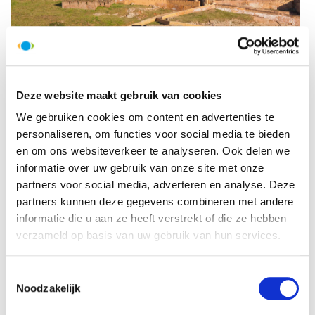
Dag 12:
zondag
20 september
Topdag in Jaipur
Deze website maakt gebruik van cookies
We gebruiken cookies om content en advertenties te
personaliseren, om functies voor social media te bieden
HelloBeautifulWorld Aanraders
en om ons websiteverkeer te analyseren. Ook delen we
informatie over uw gebruik van onze site met onze
partners voor social media, adverteren en analyse. Deze
Dag 13:
maandag
21 september
partners kunnen deze gegevens combineren met andere
Via Fatehpur Sikri naar Agra
informatie die u aan ze heeft verstrekt of die ze hebben
verzameld op basis van uw gebruik van hun services.
Toestemmingsselectie
Noodzakelijk