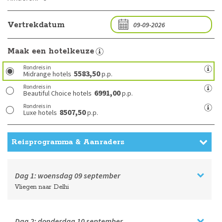
Vertrekdatum
Maak een hotelkeuze
Rondreis in
5583,50
Midrange hotels
p.p.
Rondreis in
6991,00
Beautiful Choice hotels
p.p.
Rondreis in
8507,50
Luxe hotels
p.p.
Reisprogramma & Aanraders
Dag 1:
woensdag
09 september
Vliegen naar Delhi
Dag 2:
donderdag
10 september