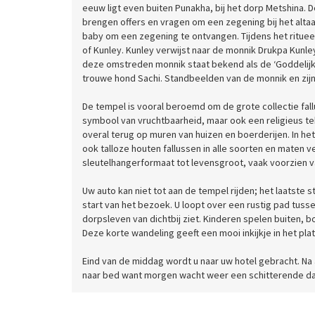
eeuw ligt even buiten Punakha, bij het dorp Metshina.
brengen offers en vragen om een zegening bij het alt
baby om een zegening te ontvangen. Tijdens het rituee
of Kunley. Kunley verwijst naar de monnik Drukpa Kunle
deze omstreden monnik staat bekend als de ‘Goddelijke 
trouwe hond Sachi. Standbeelden van de monnik en zijn
De tempel is vooral beroemd om de grote collectie fall
symbool van vruchtbaarheid, maar ook een religieus tek
overal terug op muren van huizen en boerderijen. In het
ook talloze houten fallussen in alle soorten en maten v
sleutelhangerformaat tot levensgroot, vaak voorzien va
Uw auto kan niet tot aan de tempel rijden; het laatste
start van het bezoek. U loopt over een rustig pad tusse
dorpsleven van dichtbij ziet. Kinderen spelen buiten, 
Deze korte wandeling geeft een mooi inkijkje in het pl
Eind van de middag wordt u naar uw hotel gebracht. Na a
naar bed want morgen wacht weer een schitterende d