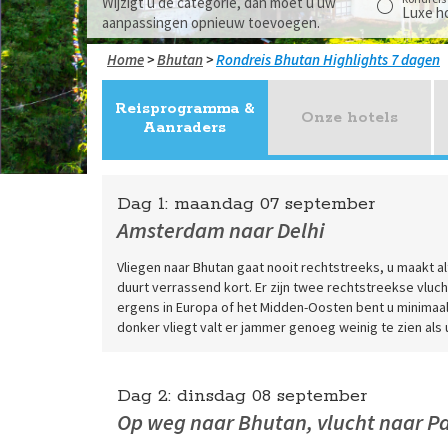
Wijzigt u de categorie, dan moet u uw
Luxe h
aanpassingen opnieuw toevoegen.
Home
>
Bhutan
>
Bhutan Highlights 7 dagen
Reisprogramma &
Onze hotels
Aanraders
Dag 1:
maandag
07 september
Amsterdam naar Delhi
Vliegen naar Bhutan gaat nooit rechtstreeks, u maakt al
duurt verrassend kort. Er zijn twee rechtstreekse vluch
ergens in Europa of het Midden-Oosten bent u minimaa
donker vliegt valt er jammer genoeg weinig te zien als 
Dag 2:
dinsdag
08 september
Op weg naar Bhutan, vlucht naar P