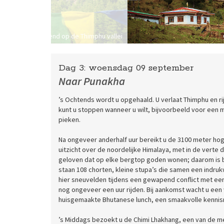
ordenma uitkijkend op de Thimphu vallei
Dag 3:
woensdag
09 september
Naar Punakha
’s Ochtends wordt u opgehaald. U verlaat Thimphu en rij
kunt u stoppen wanneer u wilt, bijvoorbeeld voor een
pieken.
Na ongeveer anderhalf uur bereikt u de 3100 meter ho
uitzicht over de noordelijke Himalaya, met in de vert
geloven dat op elke bergtop goden wonen; daarom is b
staan 108 chorten, kleine stupa’s die samen een ind
hier sneuvelden tijdens een gewapend conflict met een I
nog ongeveer een uur rijden. Bij aankomst wacht u een w
huisgemaakte Bhutanese lunch, een smaakvolle kennism
’s Middags bezoekt u de Chimi Lhakhang, een van de m