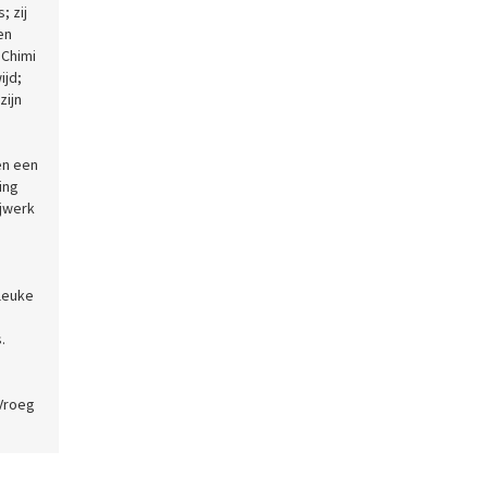
; zij
en
 Chimi
ijd;
zijn
en een
ing
ijwerk
 leuke
.
 Vroeg