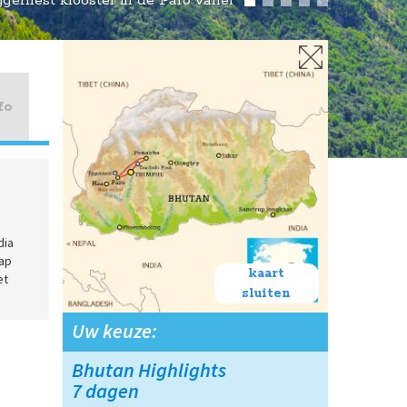
jgernest klooster in de Paro vallei
fo
dia
tap
kaart
et
sluiten
Uw keuze:
Bhutan Highlights
7 dagen