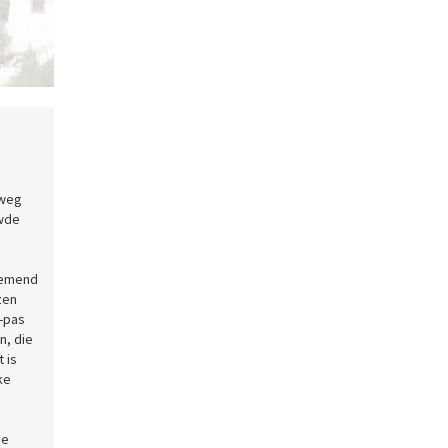
Simtokha Dzong in Thimphu
rweg
uwde
nemend
zen
-pas
n, die
 is
ke
5e