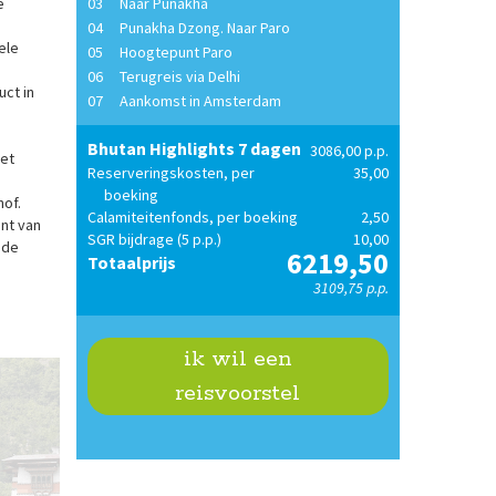
03
Naar Punakha
e
04
Punakha Dzong. Naar Paro
ele
05
Hoogtepunt Paro
06
Terugreis via Delhi
ct in
07
Aankomst in Amsterdam
Bhutan Highlights 7 dagen
3086,00 p.p.
het
Reserveringskosten, per
35,00
boeking
hof.
Calamiteitenfonds, per boeking
2,50
nt van
SGR bijdrage (5 p.p.)
10,00
 de
6219,50
Totaalprijs
3109,75 p.p.
ik wil een
reisvoorstel