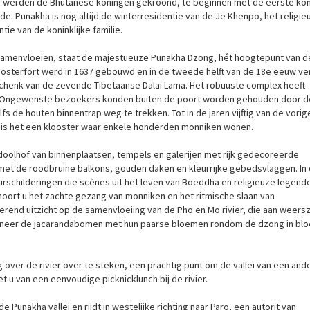
Hier werden de Bhutanese koningen gekroond, te beginnen met de eerste kon
de. Punakha is nog altijd de winterresidentie van de Je Khenpo, het religie
ie van de koninklijke familie.
 samenvloeien, staat de majestueuze Punakha Dzong, hét hoogtepunt van d
kloosterfort werd in 1637 gebouwd en in de tweede helft van de 18e eeuw ve
chenk van de zevende Tibetaanse Dalai Lama. Het robuuste complex heeft
. Ongewenste bezoekers konden buiten de poort worden gehouden door d
fs de houten binnentrap weg te trekken. Tot in de jaren vijftig van de vorig
is het een klooster waar enkele honderden monniken wonen.
oolhof van binnenplaatsen, tempels en galerijen met rijk gedecoreerde
met de roodbruine balkons, gouden daken en kleurrijke gebedsvlaggen. In
childeringen die scènes uit het leven van Boeddha en religieuze legend
hoort u het zachte gezang van monniken en het ritmische slaan van
rend uitzicht op de samenvloeiing van de Pho en Mo rivier, die aan weersz
anneer de jacarandabomen met hun paarse bloemen rondom de dzong in blo
over de rivier over te steken, een prachtig punt om de vallei van een and
u van een eenvoudige picknicklunch bij de rivier.
 Punakha vallei en rijdt in westelijke richting naar Paro, een autorit van