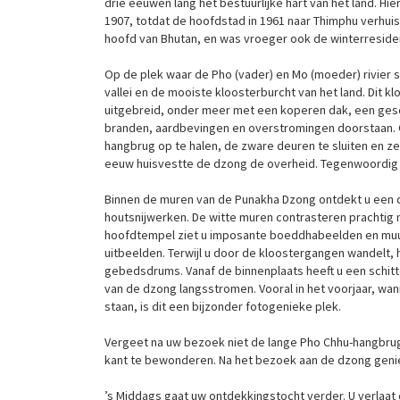
drie eeuwen lang het bestuurlijke hart van het land. 
1907, totdat de hoofdstad in 1961 naar Thimphu verhuis
hoofd van Bhutan, en was vroeger ook de winterresident
Op de plek waar de Pho (vader) en Mo (moeder) rivier
vallei en de mooiste kloosterburcht van het land. Dit 
uitgebreid, onder meer met een koperen dak, een ges
branden, aardbevingen en overstromingen doorstaan
hangbrug op te halen, de zware deuren te sluiten en zel
eeuw huisvestte de dzong de overheid. Tegenwoordig 
Binnen de muren van de Punakha Dzong ontdekt u een d
houtsnijwerken. De witte muren contrasteren prachtig 
hoofdtempel ziet u imposante boeddhabeelden en muurs
uitbeelden. Terwijl u door de kloostergangen wandelt, 
gebedsdrums. Vanaf de binnenplaats heeft u een schitte
van de dzong langsstromen. Vooral in het voorjaar, w
staan, is dit een bijzonder fotogenieke plek.
Vergeet na uw bezoek niet de lange Pho Chhu-hangbrug 
kant te bewonderen. Na het bezoek aan de dzong geniet 
’s Middags gaat uw ontdekkingstocht verder. U verlaat de