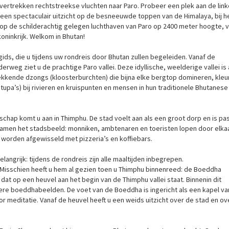
 vertrekken rechtstreekse vluchten naar Paro. Probeer een plek aan de lin
een spectaculair uitzicht op de besneeuwde toppen van de Himalaya, bij h
, op de schilderachtig gelegen luchthaven van Paro op 2400 meter hoogte, v
oninkrijk. Welkom in Bhutan!
ds, die u tijdens uw rondreis door Bhutan zullen begeleiden. Vanaf de
rweg ziet u de prachtige Paro vallei. Deze idyllische, weelderige vallei is 
ekkende dzongs (kloosterburchten) die bijna elke bergtop domineren, kleur
pa’s) bij rivieren en kruispunten en mensen in hun traditionele Bhutanese
chap komt u aan in Thimphu. De stad voelt aan als een groot dorp en is pa
amen het stadsbeeld: monniken, ambtenaren en toeristen lopen door elka
worden afgewisseld met pizzeria’s en koffiebars.
elangrijk: tijdens de rondreis zijn alle maaltijden inbegrepen.
Misschien heeft u hem al gezien toen u Thimphu binnenreed: de Boeddha
t op een heuvel aan het begin van de Thimphu vallei staat. Binnenin dit
nere boeddhabeelden. De voet van de Boeddha is ingericht als een kapel va
or meditatie. Vanaf de heuvel heeft u een weids uitzicht over de stad en ov