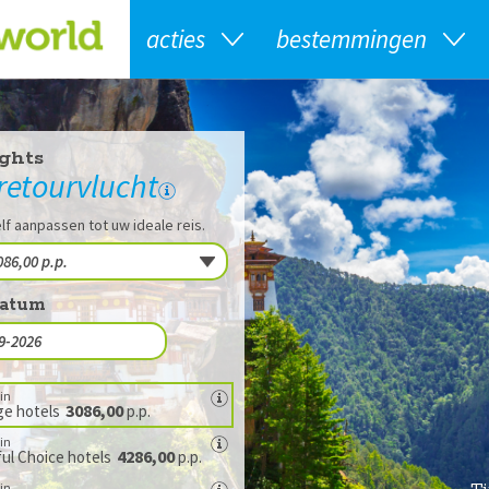
acties
bestemmingen
ghts
 retourvlucht
lf aanpassen tot uw ideale reis.
datum
in
3086,00
ge hotels
p.p.
in
4286,00
ul Choice hotels
p.p.
in