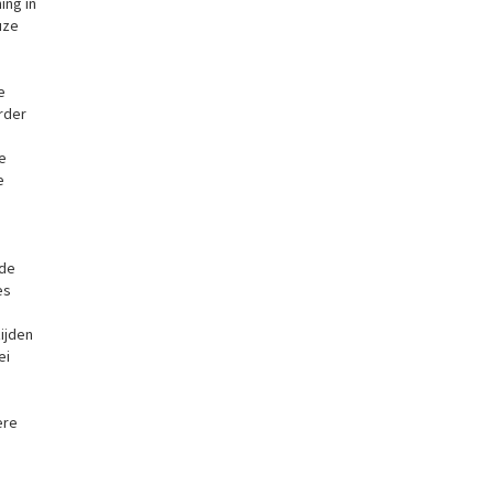
ing in
uze
e
rder
e
e
 de
es
ijden
ei
ere