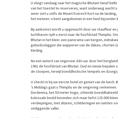
U vliegt vandaag naar het magische Bhutan! Vanaf Delhi
van het toestel te reserveren, want onderweg wacht u 
weer ziet u zelfs de Mount Everest! Kort na de landing
het meteen: u bent aangekomen in een heel bijzonder k
Bij aankomst wordt u opgewacht door uw chauffeur en gi
luchthaven rijdt u eerst naar de hoofdstad Thimphu. Onde
Bhutan in het klein: een panorama van bergen, indrukw
gebedsvlaggen die wapperen van de daken, chorten (stu
kleding.
Na een autorit van ongeveer één uur door het berglands
1961 de hoofdstad van Bhutan. Oud en nieuw bepalen s
de stoepen, terwijl boeddhistische tempels en dzongs 
U checkt in bij uw eerste hotel en geniet van de lunch. B
’s Middags gaat u Thimphu en de omgeving verkennen. 
Dordenma, het 50 meter hoge, zittende boeddhabeeld da
kolossale beeld bevinden zich maar liefst 125.000 klei
verdiepingen, met altaren, schilderingen en ruimtes vo
omliggende vallei.