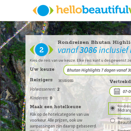
Rondreizen Bhutan Highli
vanaf
3086
inclusief
Kies de reis van uw keuze. Elke reis kunt u desgewenst ze
Reizigers
wijzigen
Vertrek
Volwassenen:
2
Kinderen:
0
Maak een hotelkeuze
Rondreis 
Midran
Klik op de hotelcategorie van uw
Rondreis 
voorkeur. Alle prijzen, ook uw
Beautif
aanpassingen zijn daarop gebaseerd.
Rondreis 