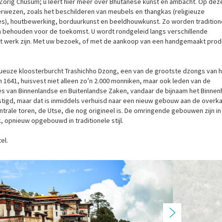
r Zorig Chusum; u leert hier meer over Bhutanese kunst en ambacht. Op dez
wezen, zoals het beschilderen van meubels en thangkas (religieuze
oes), houtbewerking, borduurkunst en beeldhouwkunst. Zo worden tradition
behouden voor de toekomst. U wordt rondgeleid langs verschillende
et werk zijn. Met uw bezoek, of met de aankoop van een handgemaakt produ
tueuze kloosterburcht Trashichho Dzong, een van de grootste dzongs van 
 1641, huisvest niet alleen zo’n 2.000 monniken, maar ook leden van de
es van Binnenlandse en Buitenlandse Zaken, vandaar de bijnaam het Binnen
stigd, maar dat is inmiddels verhuisd naar een nieuw gebouw aan de overka
rale toren, de Utse, die nog origineel is. De omringende gebouwen zijn in
, opnieuw opgebouwd in traditionele stijl.
el.