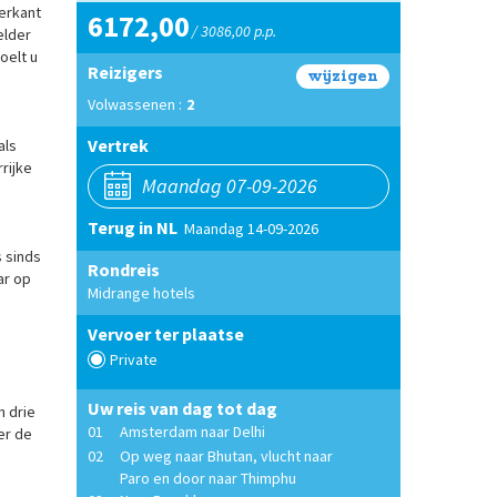
kerkant
6172,00
/ 3086,00 p.p.
elder
oelt u
Reizigers
wijzigen
Volwassenen :
2
Vertrek
als
rijke
Terug in NL
Maandag 14-09-2026
s sinds
Rondreis
ar op
Midrange hotels
Vervoer ter plaatse
Private
Uw reis van dag tot dag
n drie
01
Amsterdam naar Delhi
er de
02
Op weg naar Bhutan, vlucht naar
Paro en door naar Thimphu