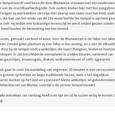
 De tempel wordt veel bezocht door Bhutanese vrouwen met een kinderwens
aar van de vruchtbaarheidsgodin. Ook ouders komen hier met hun pasgebor
l krijgen zij een bamboe strootje met daarop een naam voor hun kind, vaak
y, die hier aan het einde van de 15e eeuw leefde. De tempel is aan hem gew
Gek’. Hij leidde een losbandige levensstijl en werd zelden gezien zonder 
 hond houden de herinnering aan hen levend.
ussen, gemaakt van hout of been. Voor de Bhutanezen is de fallus niet alle
en. Zonder gêne plaatsen zij een fallus in hun woning, en u ziet de afbeeld
 dorp bij de tempel vindt u winkeltjes die naast thangkas, textiel en houtsn
erkopen. Er zijn beschilderde exemplaren in vrolijke kleuren, variërend van
n gezichtjes, kraanvogels, draken, wolkenmotieven of zelfs tijgerprint.
 stuk gaat te voet. De wandeling van ongeveer 20 minuten is een verrassend
n groene rijstvelden en langs traditionele huizen, waar u het dagelijkse
boeren werken op het land en u passeert kleine winkeltjes en gebedsmolens
attelandsleven van Bhutan, voordat u de serene tempel bereikt.
lle indrukken van vandaag heeft u de tijd om uit te rusten en bij te komen.
ag.