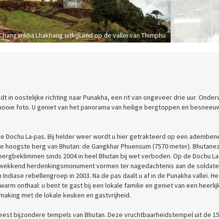
Changankha Lhakhang uitkijkend op de vallei van Thimphu
dt in oostelijke richting naar Punakha, een rit van ongeveer drie uur. Onde
 mooie foto. U geniet van het panorama van heilige bergtoppen en besnee
ge Dochu La-pas. Bij helder weer wordt u hier getrakteerd op een adembe
e de hoogste berg van Bhutan: de Gangkhar Phuensum (7570 meter). Bhutane
ergbeklimmen sinds 2004 in heel Bhutan bij wet verboden. Op de Dochu La
rukwekkend herdenkingsmonument vormen ter nagedachtenis aan de soldate
ndiase rebellengroep in 2003. Na de pas daalt u af in de Punakha vallei. Het
arm onthaal: u bent te gast bij een lokale familie en geniet van een heerlij
aking met de lokale keuken en gastvrijheid.
eest bijzondere tempels van Bhutan. Deze vruchtbaarheidstempel uit de 1