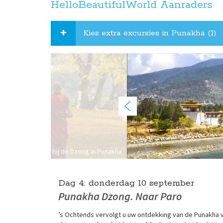
HelloBeautifulWorld Aanraders
Kies extra excursies in Punakha (1)
Monniken bij de Dzong in Punakha
Dag 4:
donderdag
10 september
Punakha Dzong. Naar Paro
’s Ochtends vervolgt u uw ontdekking van de Punakha val