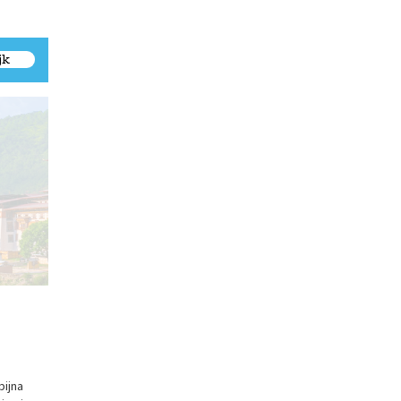
jk
Punakha Dzong
bijna