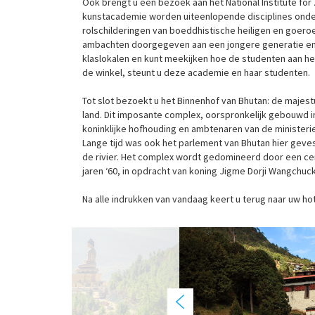
Ook brengt u een bezoek aan het National Institute fo
kunstacademie worden uiteenlopende disciplines onder
rolschilderingen van boeddhistische heiligen en goer
ambachten doorgegeven aan een jongere generatie en 
klaslokalen en kunt meekijken hoe de studenten aan h
de winkel, steunt u deze academie en haar studenten.
Tot slot bezoekt u het Binnenhof van Bhutan: de majes
land. Dit imposante complex, oorspronkelijk gebouwd in
koninklijke hofhouding en ambtenaren van de ministeri
Lange tijd was ook het parlement van Bhutan hier geve
de rivier. Het complex wordt gedomineerd door een cent
jaren ‘60, in opdracht van koning Jigme Dorji Wangchuck
Na alle indrukken van vandaag keert u terug naar uw hot