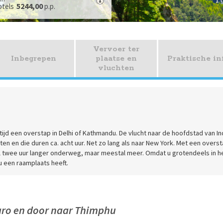
Ti
5244,00
otels
p.p.
Vervoer ter
Inbegrepen
plaatse en
Praktische in
vluchten
tijd een overstap in Delhi of Kathmandu. De vlucht naar de hoofdstad van In
ten en die duren ca. acht uur. Net zo lang als naar New York. Met een overs
l twee uur langer onderweg, maar meestal meer. Omdat u grotendeels in h
u een raamplaats heeft.
aro en door naar Thimphu