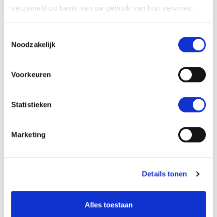
HelloBeautifulWorld Aanraders
verzameld op basis van uw gebruik van hun services.
Toestemmingsselectie
Dag 6:
zaterdag
12 september
Noodzakelijk
Naar Gangtey in Centraal-Bhutan
Voorkeuren
Statistieken
Marketing
Dag 7:
zondag
13 september
Details tonen
Naar Bumthang
Alles toestaan
Dag 7:
zondag
13 september