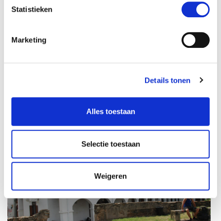
Statistieken
Marketing
Dag 15:
donderdag
15 juli
Details tonen
Via Kataragama naar Tissamaharama, Yala NP
Alles toestaan
Dag 16:
vrijdag
16 juli
Yala National Park
Selectie toestaan
Weigeren