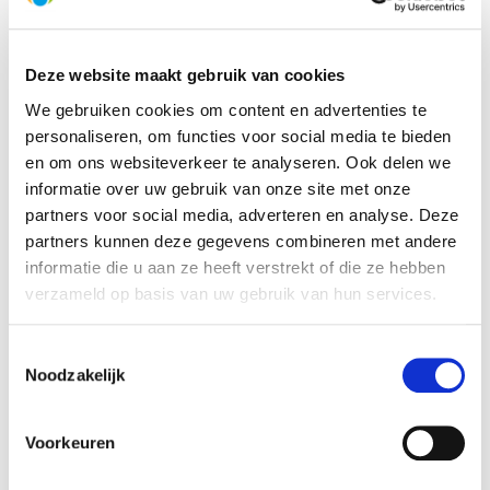
HelloBeautifulWorld Aanraders
Deze website maakt gebruik van cookies
We gebruiken cookies om content en advertenties te
personaliseren, om functies voor social media te bieden
en om ons websiteverkeer te analyseren. Ook delen we
informatie over uw gebruik van onze site met onze
partners voor social media, adverteren en analyse. Deze
partners kunnen deze gegevens combineren met andere
informatie die u aan ze heeft verstrekt of die ze hebben
Dag 14:
woensdag
14 juli
verzameld op basis van uw gebruik van hun services.
Naar Ella. Horton Plains en World’s End
Toestemmingsselectie
Noodzakelijk
HelloBeautifulWorld Aanraders
Voorkeuren