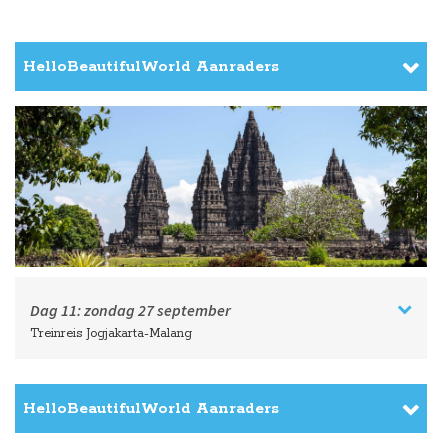
HelloBeautifulWorld Aanraders
Dag 11:
zondag
27 september
Treinreis Jogjakarta-Malang
HelloBeautifulWorld Aanraders