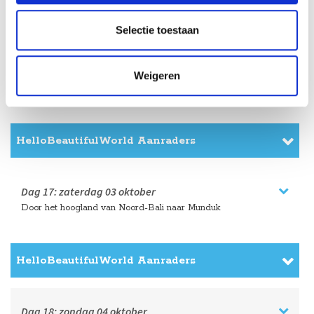
Selectie toestaan
Dag 16:
vrijdag
02 oktober
Weigeren
Relaxen in Pemuteran
HelloBeautifulWorld Aanraders
Dag 17:
zaterdag
03 oktober
Door het hoogland van Noord-Bali naar Munduk
HelloBeautifulWorld Aanraders
Dag 18:
zondag
04 oktober