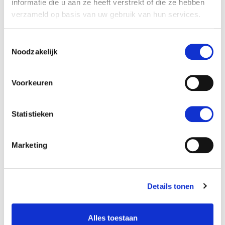
informatie die u aan ze heeft verstrekt of die ze hebben
verzameld op basis van uw gebruik van hun services.
Dag 16:
vrijdag
25 september
Toestemmingsselectie
Bezoek aan de Borobudur, naar Jogjakarta
Noodzakelijk
Voorkeuren
Statistieken
Marketing
Dag 17:
zaterdag
26 september
Het mooiste van Jogjakarta
Details tonen
HelloBeautifulWorld Aanraders
Alles toestaan