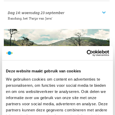
Dag 14:
woensdag
23 september
Bandung, het 'Parijs van Java'
Deze website maakt gebruik van cookies
We gebruiken cookies om content en advertenties te
Dag 15:
donderdag
24 september
personaliseren, om functies voor social media te bieden
Van Bandung naar Jogjakarta; de mooiste treinreis van Indonesië.
en om ons websiteverkeer te analyseren. Ook delen we
Naar Borobudur
informatie over uw gebruik van onze site met onze
partners voor social media, adverteren en analyse. Deze
partners kunnen deze gegevens combineren met andere
HelloBeautifulWorld Aanraders