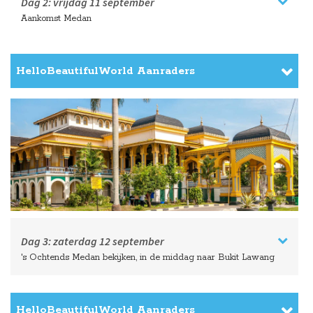
Dag 2:
vrijdag
11 september
Aankomst Medan
HelloBeautifulWorld Aanraders
Dag 3:
zaterdag
12 september
's Ochtends Medan bekijken, in de middag naar Bukit Lawang
HelloBeautifulWorld Aanraders