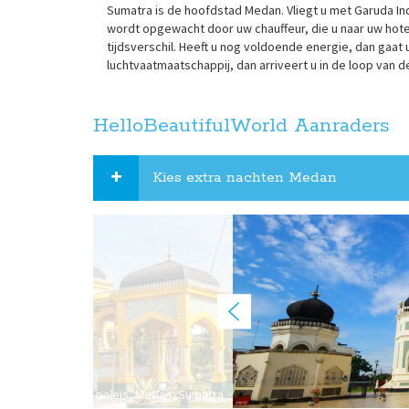
Sumatra is de hoofdstad Medan. Vliegt u met Garuda In
wordt opgewacht door uw chauffeur, die u naar uw hotel
tijdsverschil. Heeft u nog voldoende energie, dan gaa
luchtvaatmaatschappij, dan arriveert u in de loop van d
HelloBeautifulWorld Aanraders
Kies extra nachten Medan
Maimun paleis, Medan, Sumatra