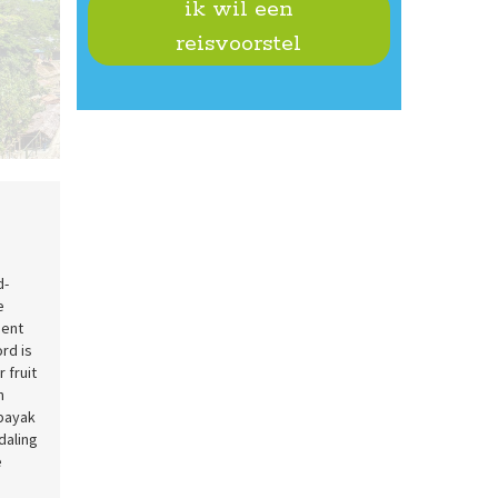
ik wil een
reisvoorstel
Bukit Lawang
d-
e
bent
rd is
 fruit
n
ibayak
daling
e