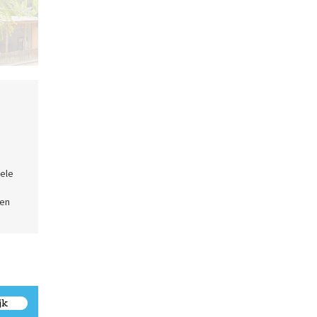
Batak huis op Samosir eiland
e
nele
een
jk