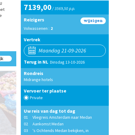
 U
7139,00
/ 3569,50 p.p.
het
e
Reizigers
wijzigen
Volwassenen :
2
Vertrek
jk
Terug in NL
Dinsdag 13-10-2026
Rondreis
Midrange hotels
Vervoer ter plaatse
Private
Uw reis van dag tot dag
01
Vliegreis Amsterdam naar Medan
02
Aankomst Medan
Markt Medan, Sumatra
03
's Ochtends Medan bekijken, in