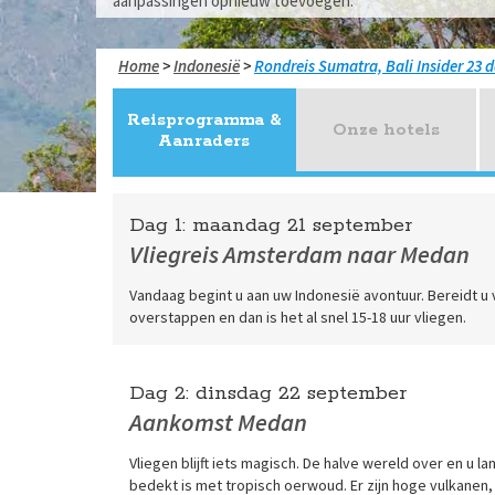
aanpassingen opnieuw toevoegen.
Home
>
Indonesië
>
Sumatra, Bali Insider 23 
Reisprogramma &
Onze hotels
Aanraders
Dag 1:
maandag
21 september
Vliegreis Amsterdam naar Medan
Vandaag begint u aan uw Indonesië avontuur. Bereidt u v
overstappen en dan is het al snel 15-18 uur vliegen.
Dag 2:
dinsdag
22 september
Aankomst Medan
Vliegen blijft iets magisch. De halve wereld over en u 
bedekt is met tropisch oerwoud. Er zijn hoge vulkanen