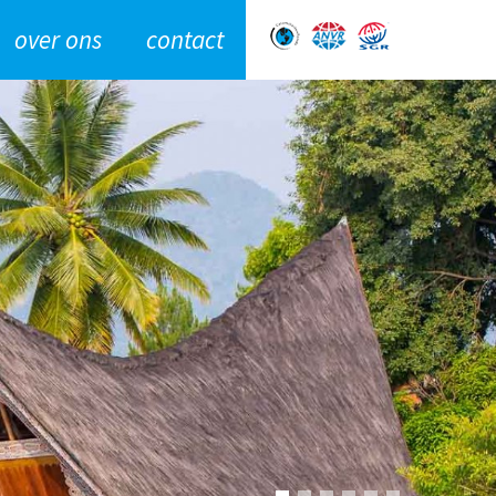
over ons
contact