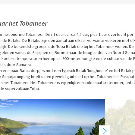
naar het Tobameer
het enorme Tobameer. De rit duurt circa 4,5 uur, plus 1 uur overtocht per 
n de Bataks. De Bataks zijn een aantal aan elkaar verwante volkeren met el
elijk. De bekendste groep is de Toba Batak die bij het Tobameer wonen. De
aar geleden vanuit de Filipijnen en Borneo naar de hooglanden van Noord-Suma
 koelere temperaturen hier op ca. 900 meter hoogte en de cultuur van de 
reis door Sumatra.
m een paar Batak dorpjes met een typisch Batak 'longhouse' en het Batak p
 in Simarjarungung heeft u een geweldig uitzicht op het Tobameer. In Parapat
 in het Tobameer. Het Tobameer is eigenlijk een kolossaal kratermeer, onts
 de supervulkaan Toba.