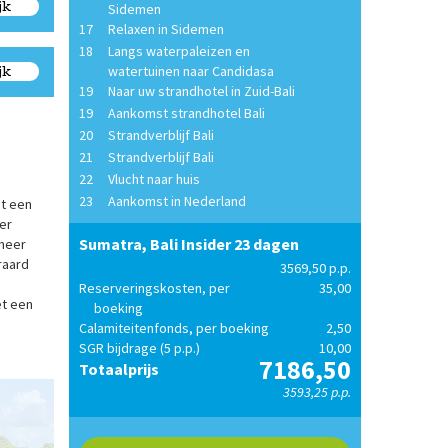
jk
Sidemen
17
Relaxen in Sidemen
18
Langs waterpaleizen en
jk
watertuinen naar Candidasa
19
Naar uw strandhotel in Zuid-Bali
19
Aankomst strandhotel Bali
20
Strandverblijf Bali
21
Strandverblijf Bali
22
Vlucht naar huis
23
Aankomst in Nederland
et een
er
Sumatra, Bali Insider 23 dagen
 meer
raard
3569,50 p.p.
Reserveringskosten, per
35,00
t een
boeking
Calamiteitenfonds, per boeking
2,50
SGR bijdrage (5 p.p.)
10,00
7186,50
Totaalprijs
3593,25 p.p.