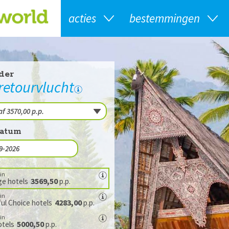
acties
bestemmingen
der
 retourvlucht
datum
in
3569,50
ge hotels
p.p.
in
4283,00
ul Choice hotels
p.p.
in
5000,50
otels
p.p.