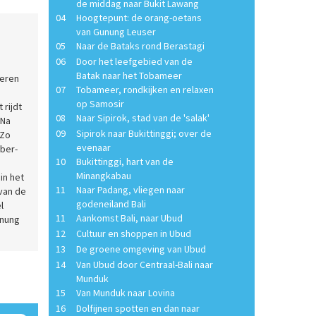
de middag naar Bukit Lawang
04
Hoogtepunt: de orang-oetans
van Gunung Leuser
05
Naar de Bataks rond Berastagi
06
Door het leefgebied van de
Batak naar het Tobameer
teren
07
Tobameer, rondkijken en relaxen
op Samosir
 rijdt
08
Naar Sipirok, stad van de 'salak'
 Na
09
Sipirok naar Bukittinggi; over de
 Zo
evenaar
ber-
10
Bukittinggi, hart van de
Minangkabau
in het
11
Naar Padang, vliegen naar
 van de
godeneiland Bali
l
11
Aankomst Bali, naar Ubud
unung
12
Cultuur en shoppen in Ubud
13
De groene omgeving van Ubud
14
Van Ubud door Centraal-Bali naar
Munduk
15
Van Munduk naar Lovina
16
Dolfijnen spotten en dan naar