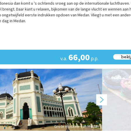
donesia dan komt u 's ochtends vroeg aan op de internationale luchthaven.
 brengt. Daar kunt u relaxen, bijkomen van de lange vlucht en wennen aan 
t u ongetwijfeld eerste indrukken opdoen van Medan. Vliegt u met een ander
e dag in Medan.
66,00
beki
v.a.
p.p.
Grote moskee van Medan