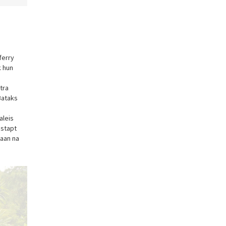
ferry
k hun
tra
Bataks
aleis
 stapt
taan na