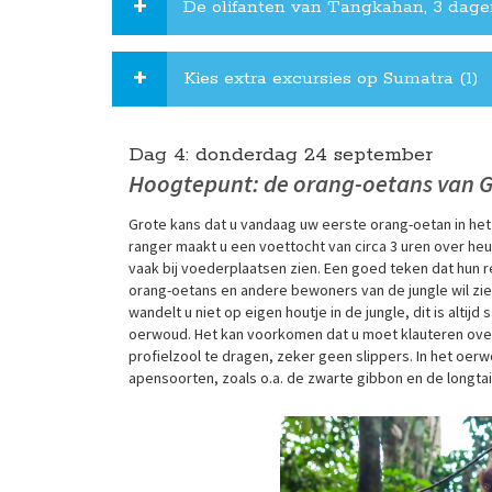
De olifanten van Tangkahan, 3 dag
Kies extra excursies op Sumatra (1)
Dag 4:
donderdag
24 september
Hoogtepunt: de orang-oetans van 
Grote kans dat u vandaag uw eerste orang-oetan in het
ranger maakt u een voettocht van circa 3 uren over he
vaak bij voederplaatsen zien. Een goed teken dat hun re
orang-oetans en andere bewoners van de jungle wil zie
wandelt u niet op eigen houtje in de jungle, dit is alti
oerwoud. Het kan voorkomen dat u moet klauteren o
profielzool te dragen, zeker geen slippers. In het oe
apensoorten, zoals o.a. de zwarte gibbon en de longta