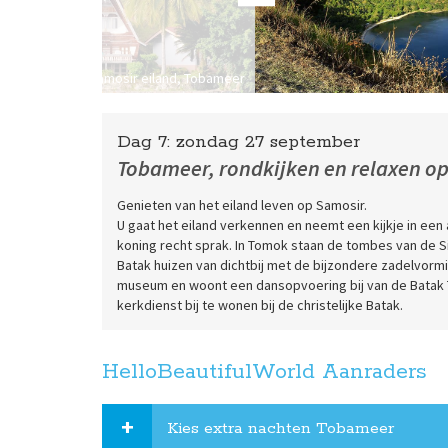
Samosir eiland, Tobameer
Dag 7:
zondag
27 september
Tobameer, rondkijken en relaxen o
Genieten van het eiland leven op Samosir.
U gaat het eiland verkennen en neemt een kijkje in een 
koning recht sprak. In Tomok staan de tombes van de Sid
Batak huizen van dichtbij met de bijzondere zadelvormi
museum en woont een dansopvoering bij van de Batak 
kerkdienst bij te wonen bij de christelijke Batak.
HelloBeautifulWorld Aanraders
Kies extra nachten Tobameer