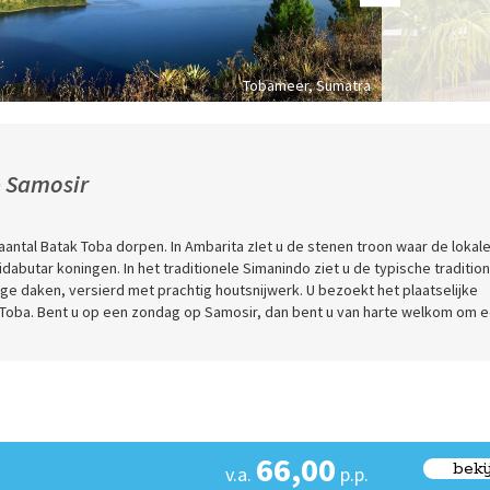
Tobameer, Sumatra
p Samosir
aantal Batak Toba dorpen. In Ambarita zIet u de stenen troon waar de lokal
abutar koningen. In het traditionele Simanindo ziet u de typische traditio
ge daken, versierd met prachtig houtsnijwerk. U bezoekt het plaatselijke
Toba. Bent u op een zondag op Samosir, dan bent u van harte welkom om 
66,00
beki
v.a.
p.p.