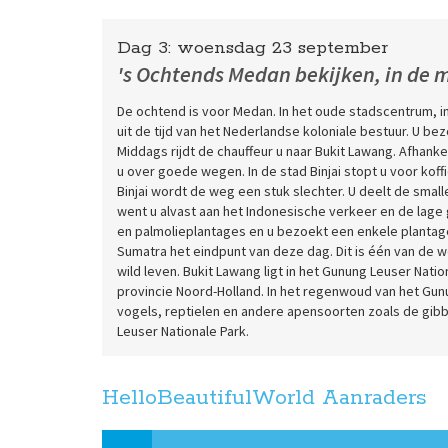
Dag 3:
woensdag
23 september
's Ochtends Medan bekijken, in de
De ochtend is voor Medan. In het oude stadscentrum, in
uit de tijd van het Nederlandse koloniale bestuur. U be
Middags rijdt de chauffeur u naar Bukit Lawang. Afhankelij
u over goede wegen. In de stad Binjai stopt u voor koffi
Binjai wordt de weg een stuk slechter. U deelt de sm
went u alvast aan het Indonesische verkeer en de lag
en palmolieplantages en u bezoekt een enkele plantage.
Sumatra het eindpunt van deze dag. Dit is één van de 
wild leven. Bukit Lawang ligt in het Gunung Leuser Nati
provincie Noord-Holland. In het regenwoud van het Gunu
vogels, reptielen en andere apensoorten zoals de gib
Leuser Nationale Park.
HelloBeautifulWorld Aanraders