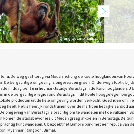
Orang-oetans, Sumatra
achter u. De weg gaat terug via Medan richting de koele hooglanden van Noor
 uur. De bergachtige omgeving is ongerept en groen. Onderweg stopt u bij d
van de middag bent u in het marktstadje Berastagi in de Karo hooglanden. U 
en in de bergachtige regio rond Berastagi. In dit koele hooggelegen bergoo
 lokale producten uit de hele omgeving worden verkocht. Goed idee om hier
oeg heeft. Het is heerlijk rondstruinen over de markt en het rijke aanbod aa
. De omgeving van Berastagi is prachtig om te wandelen met de vulkanen S
n komen de stadsbewoners uit Medan graag afkoelen in Berastagi. De Gun
 prachtig kunt wandelen. U bezoekt het Lumpini park met een replica van d
on, Myanmar (Rangoon, Birma).