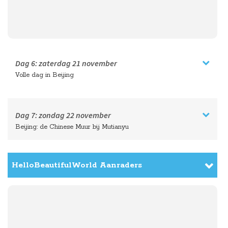
Dag 7:
zondag
22 november
Beijing: de Chinese Muur bij Mutianyu
HelloBeautifulWorld Aanraders
Dag 8:
maandag
23 november
Treinreis naar Datong