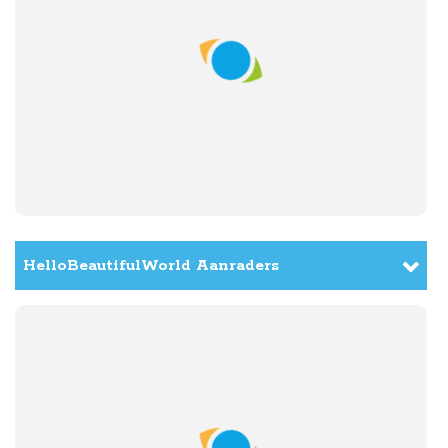
Dag 9:
dinsdag
24 november
Van Datong naar Pingyao
Dag 10:
woensdag
25 november
Pingyao
HelloBeautifulWorld Aanraders
Dag 11:
donderdag
26 november
Van Pingyao naar Xi'an
Dag 12:
vrijdag
27 november