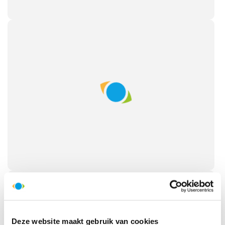
Naar Hongkong
Dag 20:
zaterdag
05 december
Hongkong beleven
Dag 21:
zondag
06 december
Vertrek naar huis
HelloBeautifulWorld Aanraders
Onze hotels
Deze website maakt gebruik van cookies