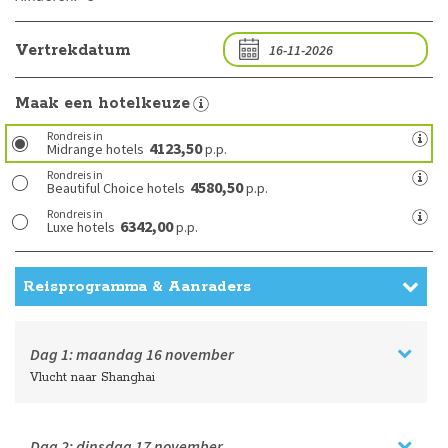
Vertrekdatum
Maak een hotelkeuze
Rondreis in
4123,50
Midrange hotels
p.p.
Rondreis in
4580,50
Beautiful Choice hotels
p.p.
Rondreis in
6342,00
Luxe hotels
p.p.
Reisprogramma & Aanraders
Dag 1:
maandag
16 november
Vlucht naar Shanghai
Dag 2:
dinsdag
17 november