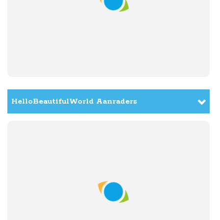
Rondkijken in Xi'an
HelloBeautifulWorld Aanraders
Dag 13:
zaterdag
28 november
Vliegen van Xi'an naar Guilin
HelloBeautifulWorld Aanraders
Dag 14:
zondag
29 november
Boottocht over de Li rivier naar Yangshuo
Dag 15:
maandag
30 november
Genieten in Yangshuo