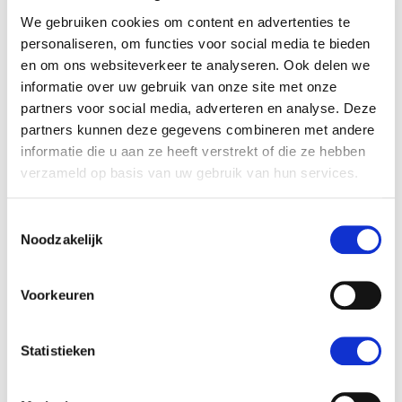
Inbegrepen
We gebruiken cookies om content en advertenties te
Vervoer ter plaatse en vluchten
personaliseren, om functies voor social media te bieden
en om ons websiteverkeer te analyseren. Ook delen we
Praktische info
informatie over uw gebruik van onze site met onze
partners voor social media, adverteren en analyse. Deze
partners kunnen deze gegevens combineren met andere
informatie die u aan ze heeft verstrekt of die ze hebben
verzameld op basis van uw gebruik van hun services.
HelloBeautifulWorld
Toestemmingsselectie
Telefoon: +31 (0)10 302 7272
Noodzakelijk
Onze missie: ‘Het leven van onze reizigers voor altijd
verrijken met onuitwisbare indrukken van alles wat onze
Voorkeuren
wereld zo bijzonder maakt.'
Statistieken
aansprakelijkheid
privacy
reisvoorwaarden
contact