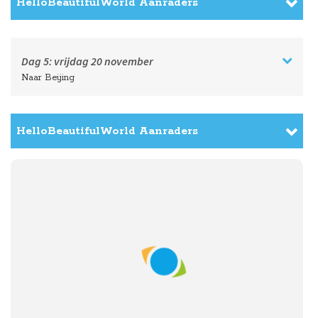
HelloBeautifulWorld Aanraders
Dag 5:
vrijdag
20 november
Naar Beijing
HelloBeautifulWorld Aanraders
Dag 6:
zaterdag
21 november
Volle dag in Beijing