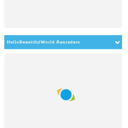
Dag 16:
dinsdag
01 december
Genieten in Yangshuo
HelloBeautifulWorld Aanraders
Dag 17:
woensdag
02 december
Naar de rijstterrassen van Longji, Ping'an
Dag 18:
donderdag
03 december
Een dag in een andere wereld, Ping'an
Dag 19:
vrijdag
04 december