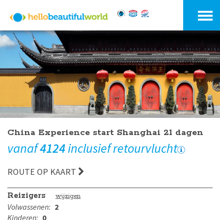
China Experience start Shanghai 21 dagen
vanaf
4124
inclusief retourvlucht
ROUTE OP KAART
Reizigers
wijzigen
Volwassenen:
2
Kinderen:
0