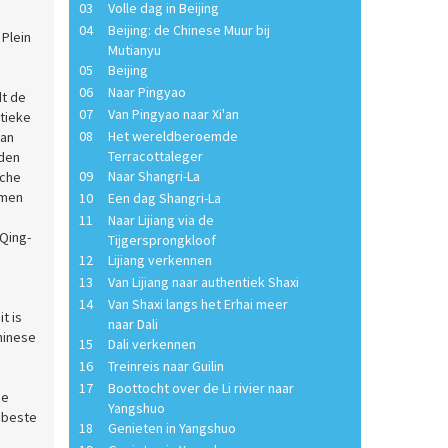
03
Volle dag in Beijing
04
Beijing: de Chinese Muur bij
 Plein
Mutianyu
05
Beijing
06
Naar Pingyao
dt de
07
Van Pingyao naar Xi'an
itieke
08
Het wereldberoemde
van
Terracottaleger
oden
09
Naar Shangri-La
sche
amen
10
Een dag Shangri-La
11
Naar Lijiang via de
 Qing-
Tijgersprongkloof
12
Lijiang verkennen
13
Van Lijiang naar authentiek Shaxi
14
Van Shaxi langs het Erhai meer
t is
naar Dali
hinese
15
Dali verkennen
16
Treinreis naar Guilin
17
Boottocht over de Li rivier naar
de
Yangshuo
 beste
18
Genieten in Yangshuo