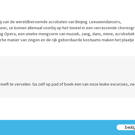
 bij van de wereldberoemde acrobaten van Beijing. Leeuwendansers,
meer, ze komen allemaal voorbij op het toneel in een verrassende choreogr
king Opera, een unieke mengvorm van muziek, zang, dans, mime, acrobatiek
ische manier van zingen en de rijk geborduurde kostuums maken het plaatje
 hoeft te vervelen. Ga zelf op pad of boek een van onze leuke excursies, ve
beki