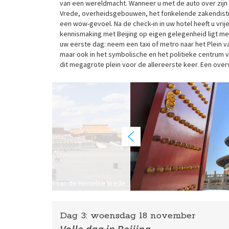
van een wereldmacht. Wanneer u met de auto over zijn 
Vrede, overheidsgebouwen, het fonkelende zakendistr
een wow-gevoel. Na de check-in in uw hotel heeft u vrij
kennismaking met Beijing op eigen gelegenheid ligt me
uw eerste dag: neem een taxi of metro naar het Plein va
maar ook in het symbolische en het politieke centrum va
dit megagrote plein voor de allereerste keer. Een overwel
Plein van de Hemelse Vrede
Dag 3:
woensdag
18 november