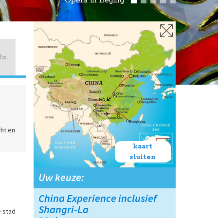
Opera in Beijing
fo
cht en
kaart
sluiten
Uw keuze:
China Experience inclusief
Shangri-La
e stad