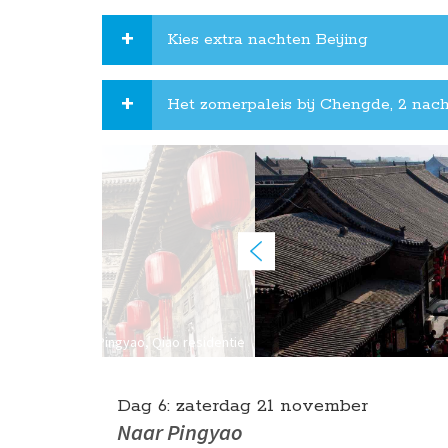
Kies extra nachten Beijing
Het zomerpaleis bij Chengde, 2 nach
Pingyao, Qiao residentie
Dag 6:
zaterdag
21 november
Naar Pingyao