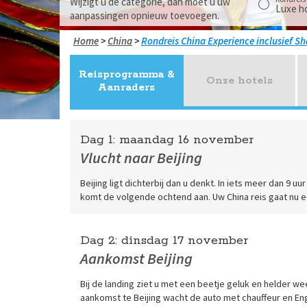
Wijzigt u de categorie, dan moet u uw
Luxe h
aanpassingen opnieuw toevoegen.
Home
>
China
>
China Experience inclusief S
Reisprogramma &
Onze hotels
Aanraders
Dag 1:
maandag
16 november
Vlucht naar Beijing
Beijing ligt dichterbij dan u denkt. In iets meer dan 9 u
komt de volgende ochtend aan. Uw China reis gaat nu e
Dag 2:
dinsdag
17 november
Aankomst Beijing
Bij de landing ziet u met een beetje geluk en helder w
aankomst te Beijing wacht de auto met chauffeur en Eng