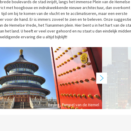
brede boulevards de stad inrijdt, langs het immense Plein van de Hemelse
ict met hoogbouw en indrukwekkende nieuwe architectuur, dan overkomt 
e tijd om bij te komen van de vlucht en te acclimatiseren, maar een eerste
er voor de hand. Er is immers zoveel te zien en te beleven. Onze suggesti
n de Hemelse Vrede, het Tiananmen plein. Hier bent u in het hart van de st
n het land. U heeft er veel over gehoord en nu staat u dan eindelijk midde
digende ervaring die u altijd bijblijft!
Beijing, Tempel van de Hemel