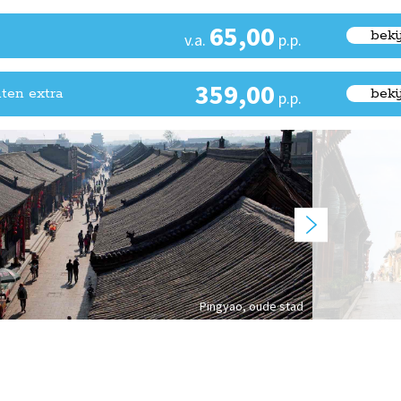
65,00
beki
v.a.
p.p.
359,00
ten extra
beki
p.p.
Pingyao, oude stad