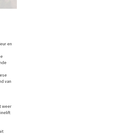
Beijing, de Grote Muur
feur en
se
ende
nese
nd van
t weer
nelift
it