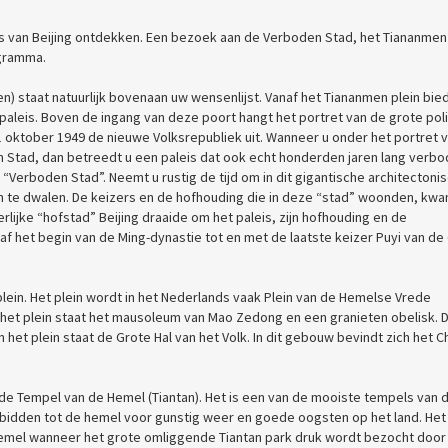
ts van Beijing ontdekken. Een bezoek aan de Verboden Stad, het Tiananmen
ogramma.
) staat natuurlijk bovenaan uw wensenlijst. Vanaf het Tiananmen plein bie
paleis. Boven de ingang van deze poort hangt het portret van de grote pol
1 oktober 1949 de nieuwe Volksrepubliek uit. Wanneer u onder het portret 
Stad, dan betreedt u een paleis dat ook echt honderden jaren lang verb
erboden Stad”. Neemt u rustig de tijd om in dit gigantische architectoni
en te dwalen. De keizers en de hofhouding die in deze “stad” woonden, kw
rlijke “hofstad” Beijing draaide om het paleis, zijn hofhouding en de
f het begin van de Ming-dynastie tot en met de laatste keizer Puyi van de
ein. Het plein wordt in het Nederlands vaak Plein van de Hemelse Vrede
het plein staat het mausoleum van Mao Zedong en een granieten obelisk. Di
et plein staat de Grote Hal van het Volk. In dit gebouw bevindt zich het C
 de Tempel van de Hemel (Tiantan). Het is een van de mooiste tempels van 
 bidden tot de hemel voor gunstig weer en goede oogsten op het land. Het
Hemel wanneer het grote omliggende Tiantan park druk wordt bezocht door