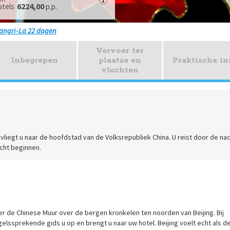
6224,00
otels
p.p.
hangri-La 22 dagen
Vervoer ter
Inbegrepen
plaatse en
Praktische in
vluchten
ur vliegt u naar de hoofdstad van de Volksrepubliek China. U reist door de na
cht beginnen.
eer de Chinese Muur over de bergen kronkelen ten noorden van Beijing. Bij
elssprekende gids u op en brengt u naar uw hotel. Beijing voelt echt als d