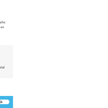
afie.
 en
elal
jk