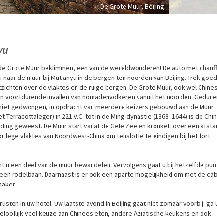
De Grote Muur, Beijing
yu
at de Grote Muur beklimmen, een van de wereldwonderen! De auto met chauf
u naar de muur bij Mutianyu in de bergen ten noorden van Beijing. Trek goed
itzichten over de vlaktes en de ruige bergen. De Grote Muur, ook wel Chine
n voortdurende invallen van nomadenvolkeren vanuit het noorden. Gedur
n niet gedwongen, in opdracht van meerdere keizers gebouwd aan de Muur.
 Terracottaleger) in 221 v.C. tot in de Ming-dynastie (1368- 1644) is de Chi
ding geweest. De Muur start vanaf de Gele Zee en kronkelt over een afsta
 lege vlaktes van Noordwest-China om tenslotte te eindigen bij het fort
nt u een deel van de muur bewandelen. Vervolgens gaat u bij hetzelfde pun
een rodelbaan. Daarnaast is er ook een aparte mogelijkheid om met de cabi
maken.
rusten in uw hotel. Uw laatste avond in Beijing gaat niet zomaar voorbij: ga u
ngelooflijk veel keuze aan Chinees eten, andere Aziatische keukens en ook