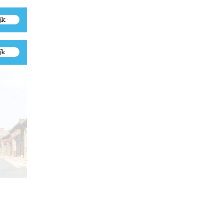
jk
jk
Pingyao, oude stad