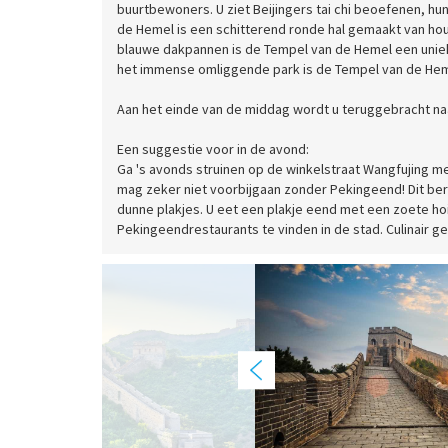
buurtbewoners. U ziet Beijingers tai chi beoefenen, hun 
de Hemel is een schitterend ronde hal gemaakt van hout
blauwe dakpannen is de Tempel van de Hemel een uniek
het immense omliggende park is de Tempel van de Hem
Aan het einde van de middag wordt u teruggebracht naa
Een suggestie voor in de avond:
Ga 's avonds struinen op de winkelstraat Wangfujing met
mag zeker niet voorbijgaan zonder Pekingeend! Dit b
dunne plakjes. U eet een plakje eend met een zoete hoisi
Pekingeendrestaurants te vinden in de stad. Culinair ge