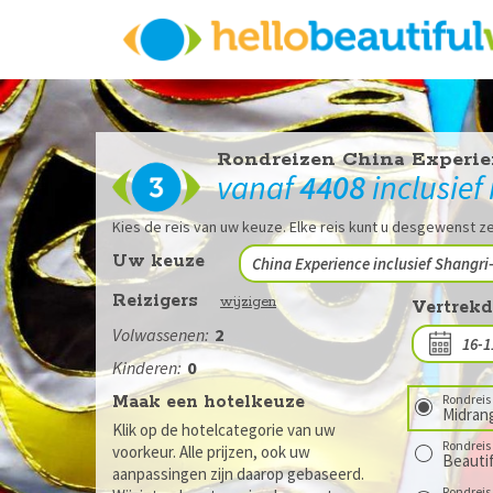
Rondreizen China Experie
vanaf
4408
inclusief
Kies de reis van uw keuze. Elke reis kunt u desgewenst ze
Reizigers
wijzigen
Vertrek
Volwassenen:
2
Kinderen:
0
Maak een hotelkeuze
Rondreis 
Midran
Klik op de hotelcategorie van uw
Rondreis 
voorkeur. Alle prijzen, ook uw
Beautif
aanpassingen zijn daarop gebaseerd.
Rondreis 