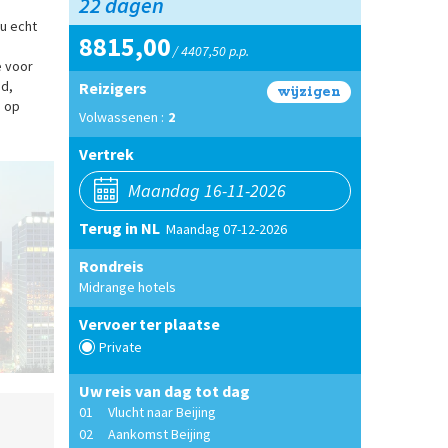
22 dagen
u echt
8815,00
/ 4407,50 p.p.
e voor
ad,
Reizigers
wijzigen
n op
Volwassenen :
2
Vertrek
Terug in NL
Maandag 07-12-2026
Rondreis
Midrange hotels
Vervoer ter plaatse
Private
Skyline, Beijing
Uw reis van dag tot dag
01
Vlucht naar Beijing
02
Aankomst Beijing