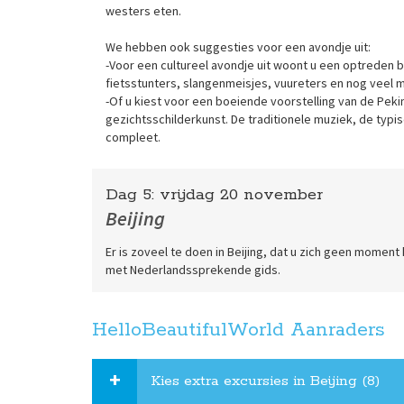
westers eten.
We hebben ook suggesties voor een avondje uit:
-Voor een cultureel avondje uit woont u een optreden
fietsstunters, slangenmeisjes, vuureters en nog veel 
-Of u kiest voor een boeiende voorstelling van de Pe
gezichtsschilderkunst. De traditionele muziek, de typ
compleet.
Dag 5:
vrijdag
20 november
Beijing
Er is zoveel te doen in Beijing, dat u zich geen moment
met Nederlandssprekende gids.
HelloBeautifulWorld Aanraders
Kies extra excursies in Beijing (8)