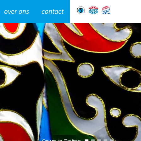
over ons
contact