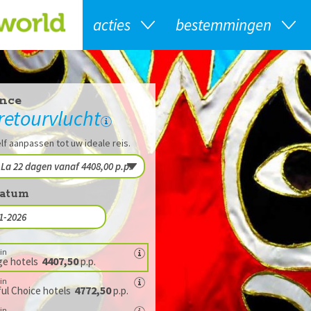
acties
bestemmingen
nce
 retourvlucht
lf aanpassen tot uw ideale reis.
datum
in
4407,50
ge hotels
p.p.
in
4772,50
ul Choice hotels
p.p.
in