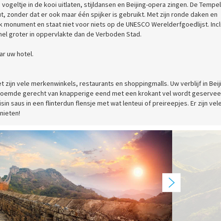
vogeltje in de kooi uitlaten, stijldansen en Beijing-opera zingen. De Tempe
, zonder dat er ook maar één spijker is gebruikt. Met zijn ronde daken en
 monument en staat niet voor niets op de UNESCO Werelderfgoedlijst. Incl
el groter in oppervlakte dan de Verboden Stad.
r uw hotel.
 zijn vele merkenwinkels, restaurants en shoppingmalls. Uw verblijf in Beij
eroemde gerecht van knapperige eend met een krokant vel wordt geservee
n saus in een flinterdun flensje met wat lenteui of preireepjes. Er zijn vel
nieten!