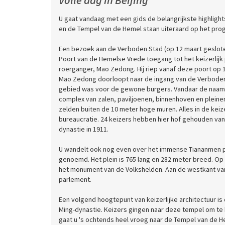
Volle dag in Beijing
U gaat vandaag met een gids de belangrijkste highligh
en de Tempel van de Hemel staan uiteraard op het pr
Een bezoek aan de Verboden Stad (op 12 maart gesloten
Poort van de Hemelse Vrede toegang tot het keizerlijk 
roerganger, Mao Zedong. Hij riep vanaf deze poort op 
Mao Zedong doorloopt naar de ingang van de Verboden 
gebied was voor de gewone burgers. Vandaar de naam “V
complex van zalen, paviljoenen, binnenhoven en plein
zelden buiten de 10 meter hoge muren. Alles in de keize
bureaucratie. 24 keizers hebben hier hof gehouden vana
dynastie in 1911.
U wandelt ook nog even over het immense Tiananmen pl
genoemd. Het plein is 765 lang en 282 meter breed. Op 
het monument van de Volkshelden. Aan de westkant van h
parlement.
Een volgend hoogtepunt van keizerlijke architectuur is
Ming-dynastie. Keizers gingen naar deze tempel om te
gaat u 's ochtends heel vroeg naar de Tempel van de 