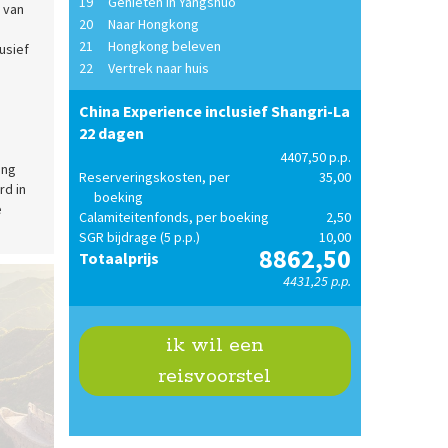
19
Genieten in Yangshuo
l van
20
Naar Hongkong
21
Hongkong beleven
usief
22
Vertrek naar huis
China Experience inclusief Shangri-La
22 dagen
4407,50 p.p.
ing
Reserveringskosten, per
35,00
rd in
boeking
e
Calamiteitenfonds, per boeking
2,50
SGR bijdrage (5 p.p.)
10,00
8862,50
Totaalprijs
4431,25 p.p.
ik wil een
reisvoorstel